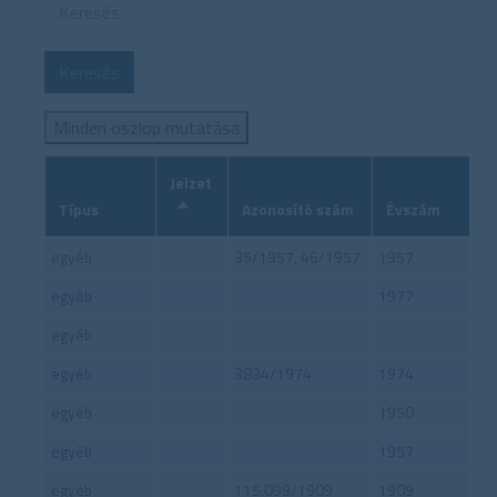
Keresés
Minden oszlop mutatása
Jelzet
Típus
Azonosító szám
Évszám
C
s
egyéb
35/1957, 46/1957
1957
ö
k
egyéb
1977
k
egyéb
e
n
egyéb
3834/1974
1974
ő
egyéb
1950
r
e
egyéb
1957
n
egyéb
115.099/1909
1909