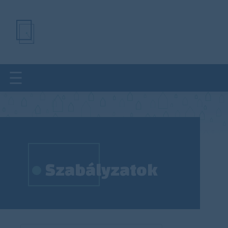
Ugrás
a
tartalomra
Szabályzatok