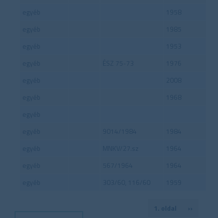
egyéb
1958
egyéb
1985
egyéb
1953
egyéb
ÉSZ 75-73
1976
egyéb
2008
egyéb
1968
egyéb
egyéb
9014/1984
1984
egyéb
MNKV/27.sz
1964
egyéb
567/1964
1964
egyéb
303/60, 116/60
1959
Oldalszámozás
1. oldal
Következ
››