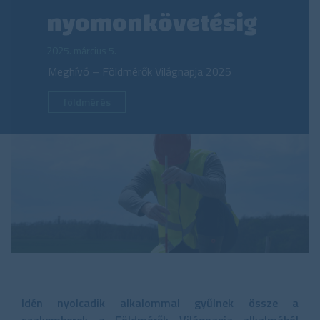
nyomonkövetésig
2025. március 5.
Meghívó – Földmérők Világnapja 2025
földmérés
Idén nyolcadik alkalommal gyűlnek össze a
szakemberek a Földmérők Világnapja alkalmából