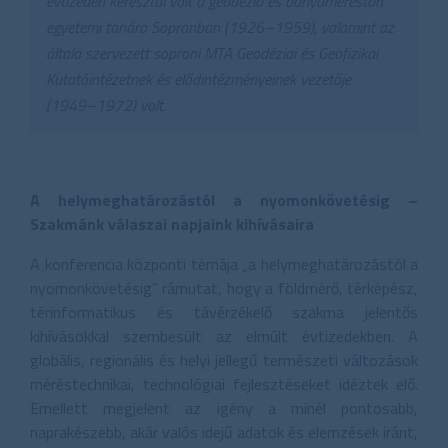
évtizeden keresztül volt a geodézia és bányaméréstan
egyetemi tanára Sopronban (1926–1959), valamint az
általa szervezett soproni MTA Geodéziai és Geofizikai
Kutatóintézetnek és elődintézményeinek vezetője
(1949–1972) volt.
A helymeghatározástól a nyomonkövetésig –
Szakmánk válaszai napjaink kihívásaira
A konferencia központi témája „a helymeghatározástól a
nyomonkövetésig” rámutat, hogy a földmérő, térképész,
térinformatikus és távérzékelő szakma jelentős
kihívásokkal szembesült az elmúlt évtizedekben. A
globális, regionális és helyi jellegű természeti változások
méréstechnikai, technológiai fejlesztéseket idéztek elő.
Emellett megjelent az igény a minél pontosabb,
naprakészebb, akár valós idejű adatok és elemzések iránt,