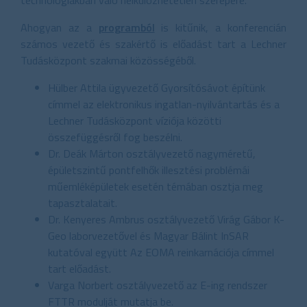
Ahogyan az a
programból
is kitűnik, a konferencián
számos vezető és szakértő is előadást tart a Lechner
Tudásközpont szakmai közösségéből.
Hülber Attila ügyvezető Gyorsítósávot építünk
címmel az elektronikus ingatlan-nyilvántartás és a
Lechner Tudásközpont víziója közötti
összefüggésről fog beszélni.
Dr. Deák Márton osztályvezető nagyméretű,
épületszintű pontfelhők illesztési problémái
műemléképületek esetén témában osztja meg
tapasztalatait.
Dr. Kenyeres Ambrus osztályvezető Virág Gábor K-
Geo laborvezetővel és Magyar Bálint InSAR
kutatóval együtt Az EOMA reinkarnációja címmel
tart előadást.
Varga Norbert osztályvezető az E-ing rendszer
FTTR modulját mutatja be.