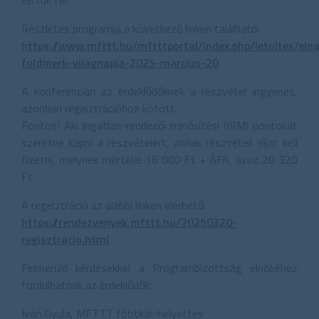
Részletes programja a következő linken található:
https://www.mfttt.hu/mftttportal/index.php/letoltes/el
foldmerk-vilagnapja-2025-marcius-20
A konferencián az érdeklődőknek a részvétel ingyenes,
azonban regisztrációhoz kötött.
Fontos! Aki ingatlan-rendezői minősítési (IRM) pontokat
szeretne kapni a részvételért, annak részvételi díjat kell
fizetni, melynek mértéke 16 000 Ft + ÁFA, azaz 20 320
Ft.
A regisztráció az alábbi linken elérhető:
https://rendezvenyek.mfttt.hu/20250320-
regisztracio.html
Felmerülő kérdésekkel a Programbizottság elnökéhez
fordulhatnak az érdeklődők:
Iván Gyula, MFTTT főtitkár-helyettes