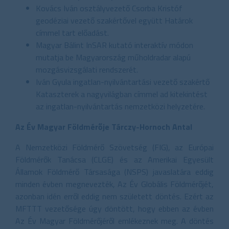
Kovács Iván osztályvezető Csorba Kristóf
geodéziai vezető szakértővel együtt Határok
címmel tart előadást.
Magyar Bálint InSAR kutató interaktív módon
mutatja be Magyarország műholdradar alapú
mozgásvizsgálati rendszerét.
Iván Gyula ingatlan-nyilvántartási vezető szakértő
Kataszterek a nagyvilágban címmel ad kitekintést
az ingatlan-nyilvántartás nemzetközi helyzetére.
Az Év Magyar Földmérője Tárczy-Hornoch Antal
A Nemzetközi Földmérő Szövetség (FIG), az Európai
Földmérők Tanácsa (CLGE) és az Amerikai Egyesült
Államok Földmérő Társasága (NSPS) javaslatára eddig
minden évben megnevezték, Az Év Globális Földmérőjét,
azonban idén erről eddig nem született döntés. Ezért az
MFTTT vezetősége úgy döntött, hogy ebben az évben
Az Év Magyar Földmérőjéről emlékeznek meg. A döntés