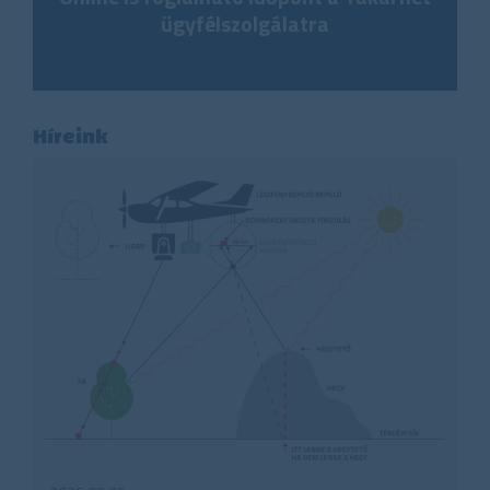
ügyfélszolgálatra
Híreink