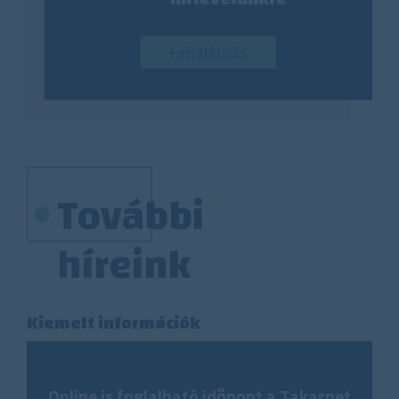
Feliratkozás
További
híreink
Kiemelt információk
Online is foglalható időpont a Takarnet