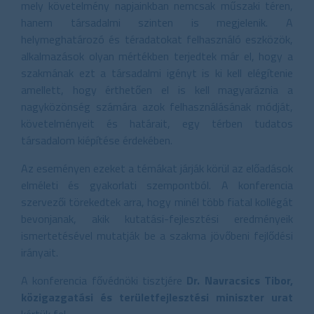
mely követelmény napjainkban nemcsak műszaki téren,
hanem társadalmi szinten is megjelenik. A
helymeghatározó és téradatokat felhasználó eszközök,
alkalmazások olyan mértékben terjedtek már el, hogy a
szakmának ezt a társadalmi igényt is ki kell elégítenie
amellett, hogy érthetően el is kell magyaráznia a
nagyközönség számára azok felhasználásának módját,
követelményeit és határait, egy térben tudatos
társadalom kiépítése érdekében.
Az eseményen ezeket a témákat járják körül az előadások
elméleti és gyakorlati szempontból. A konferencia
szervezői törekedtek arra, hogy minél több fiatal kollégát
bevonjanak, akik kutatási-fejlesztési eredményeik
ismertetésével mutatják be a szakma jövőbeni fejlődési
irányait.
A konferencia fővédnöki tisztjére
Dr. Navracsics Tibor,
közigazgatási és területfejlesztési miniszter urat
kértük fel.