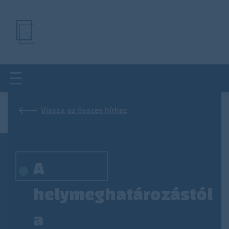
Ugrás
a
tartalomra
Vissza az összes hírhez
A
helymeghatározástól
a