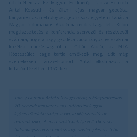
értelmében az Év Magyar Földmérője Tárczy-Hornoch
Antal Kossuth- és állami díjas magyar geodéta,
bányamérnök, metrológus, geofizikus, egyetemi tanár, a
Magyar Tudományos Akadémia rendes tagja lett. Külön
megtiszteltetés a konferencia szervezői és résztvevői
számára, hogy a nagy geodéta tudományos és szakmai
közéleti munkásságáról dr. Orbán Aladár, az MTA
Köztestületi tagja tartja emlékezik meg, akit még
személyesen Tárczy-Hornoch Antal alkalmazott a
kutatóintézetben 1957-ben.
Tárczy-Hornoch Antal a felsőgeodézia, a bányaméréstan
20. századi magyarországi történetének egyik
legkiemelkedőbb alakja, a kiegyenlítő számítások
nemzetközileg elismert szaktekintélye volt. Oktatói és
tudományszervező munkássága szintén jelentős: több