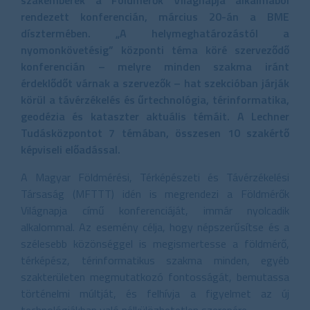
rendezett konferencián, március 20-án a BME
dísztermében. „A helymeghatározástól a
nyomonkövetésig” központi téma köré szerveződő
konferencián – melyre minden szakma iránt
érdeklődőt várnak a szervezők – hat szekcióban járják
körül a távérzékelés és űrtechnológia, térinformatika,
geodézia és kataszter aktuális témáit. A Lechner
Tudásközpontot 7 témában, összesen 10 szakértő
képviseli előadással.
A Magyar Földmérési, Térképészeti és Távérzékelési
Társaság (MFTTT) idén is megrendezi a Földmérők
Világnapja című konferenciáját, immár nyolcadik
alkalommal. Az esemény célja, hogy népszerűsítse és a
szélesebb közönséggel is megismertesse a földmérő,
térképész, térinformatikus szakma minden, egyéb
szakterületen megmutatkozó fontosságát, bemutassa
történelmi múltját, és felhívja a figyelmet az új
technológiákban való nélkülözhetetlen szerepére.