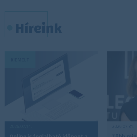
Híreink
2026.07.14.
2026.07.31.
Online is foglalható időpont a
Több mint