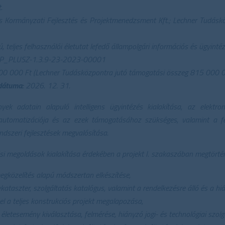
.
is Kormányzati Fejlesztés és Projektmenedzsment Kft.; Lechner Tudásk
 teljes felhasználói életutat lefedő állampolgári információs és ügyinté
_PLUSZ-1.3.9-23-2023-00001
 000 Ft (Lechner Tudásközpontra jutó támogatási összeg 815 000 0
 dátuma:
2026. 12. 31.
yek adatain alapuló intelligens ügyintézés kialakítása, az elektro
 automatizációja és az ezek támogatásához szükséges, valamint a fej
szeri fejlesztések megvalósítása.
si megoldások kialakítása érdekében a projekt I. szakaszában megtörtén
egközelítés alapú módszertan elkészítése,
ataszter, szolgáltatás katalógus, valamint a rendelkezésre álló és a hi
zel a teljes konstrukciós projekt megalapozása,
 életesemény kiválasztása, felmérése, hiányzó jogi- és technológiai szolg