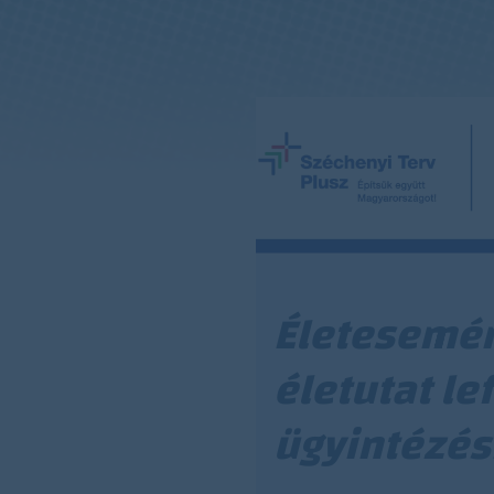
Életesemén
életutat le
ügyintézés