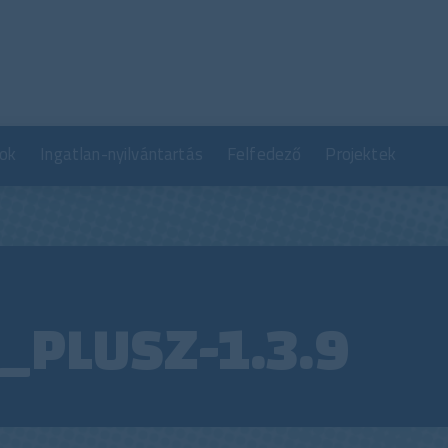
Ugrás
a
tartalomra
ok
Ingatlan-nyilvántartás
Felfedező
Projektek
_PLUSZ-1.3.9