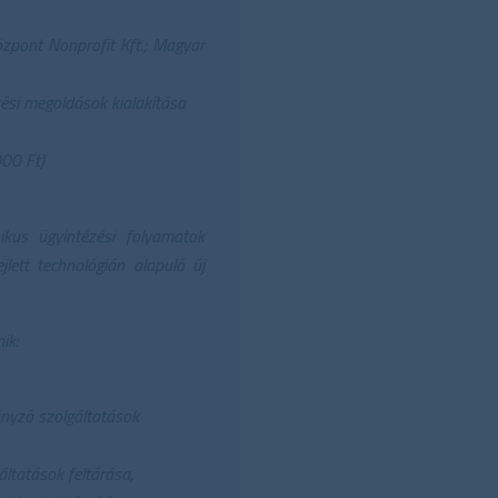
özpont Nonprofit Kft.; Magyar
zési megoldások kialakítása
00 Ft)
nikus ügyintézési folyamatok
lett technológián alapuló új
ik:
ányzó szolgáltatások
áltatások feltárása,