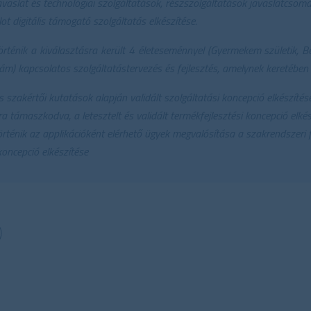
javaslat és technológiai szolgáltatások, részszolgáltatások javaslatcsoma
lot digitális támogató szolgáltatás elkészítése.
rténik a kiválasztásra került 4 életeseménnyel (Gyermekem születik, Be
m) kapcsolatos szolgáltatástervezés és fejlesztés, amelynek keretében
s szakértői kutatások alapján validált szolgáltatási koncepció elkészítése
a támaszkodva, a letesztelt és validált termékfejlesztési koncepció elké
énik az applikációként elérhető ügyek megvalósítása a szakrendszeri fe
oncepció elkészítése