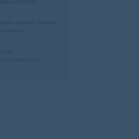
gjának elkészítése,
lföldön költözöm, Vállalkozni
 megvalósul:
.
szítése
jlesztésekkel együtt