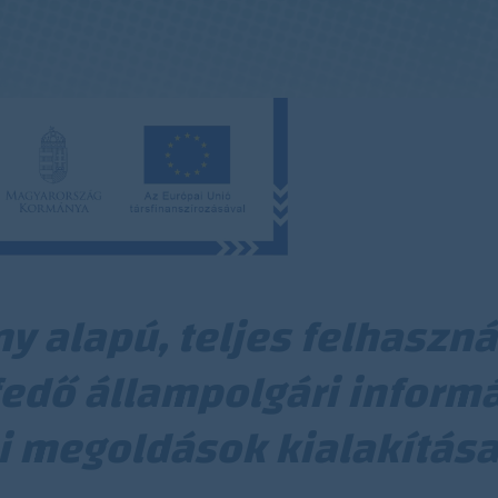
y alapú, teljes felhaszná
fedő állampolgári inform
i megoldások kialakítás