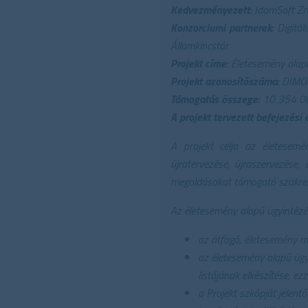
Kedvezményezett:
IdomSoft Zrt
Konzorciumi partnerek:
Digitál
Államkincstár
Projekt címe:
Életesemény alapú,
Projekt azonosítószáma:
DIMOP
Támogatás összege:
10 354 000
A projekt tervezett befejezési
A projekt célja az életesemén
újratervezése, újraszervezése,
megoldásokat támogató szakrend
Az életesemény alapú ügyintézé
az átfogó, életesemény m
az életesemény alapú ügyk
listájának elkészítése, ez
a Projekt szkópját jelentő