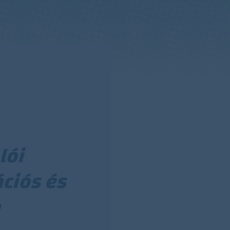
lói
ációs és
a