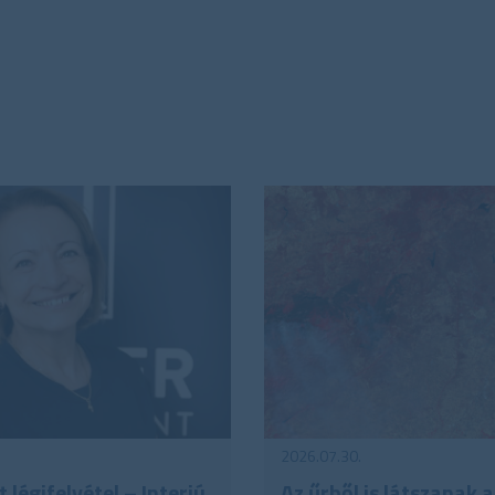
2026.07.30.
 légifelvétel – Interjú
Az űrből is látszanak a