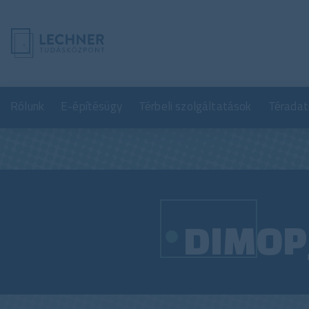
Rólunk
E-építésügy
Térbeli szolgáltatások
Téradat
DIMOP