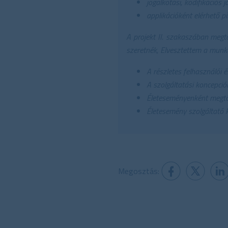
jogalkotási, kodifikációs 
applikációként elérhető pi
A projekt II. szakaszában megtö
szeretnék, Elvesztettem a munká
A részletes felhasználói é
A szolgáltatási koncepciór
Életeseményenként megtört
Életesemény szolgáltató k
Megosztás: