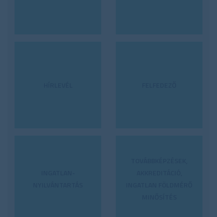
HÍRLEVÉL
FELFEDEZŐ
TOVÁBBKÉPZÉSEK,
INGATLAN-
AKKREDITÁCIÓ,
NYILVÁNTARTÁS
INGATLAN FÖLDMÉRŐ
MINŐSÍTÉS