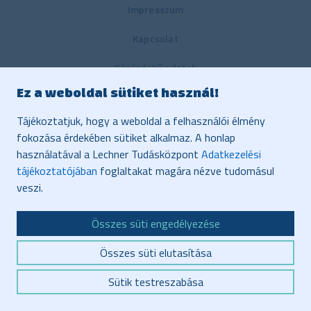
Impresszum
Kapcsolat
Közérdekű adatok
Ez a weboldal sütiket használ!
Belső visszaélés-bejelentési rendszer
Tájékoztatjuk, hogy a weboldal a felhasználói élmény
Közbeszerzés
fokozása érdekében sütiket alkalmaz. A honlap
használatával a Lechner Tudásközpont
Adatkezelési
Vonatkozó jogszabályok, dokumentumok
tájékoztatójában
foglaltakat magára nézve tudomásul
Adatvédelem
veszi.
Honlaptérkép
Összes süti engedélyezése
Akadálymentesítés
Összes süti elutasítása
Sütik testreszabása