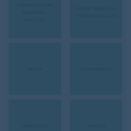
SZAKINFORMATIKA,
TÉRSÉGI TERVEZÉS ÉS
ALKALMAZÁS-
TÉRBELI MODELLEZÉS
FEJLESZTÉS
DESIGN
TÉRINFORMATIKA
TÁVÉRZÉKELÉS
GEODÉZIA