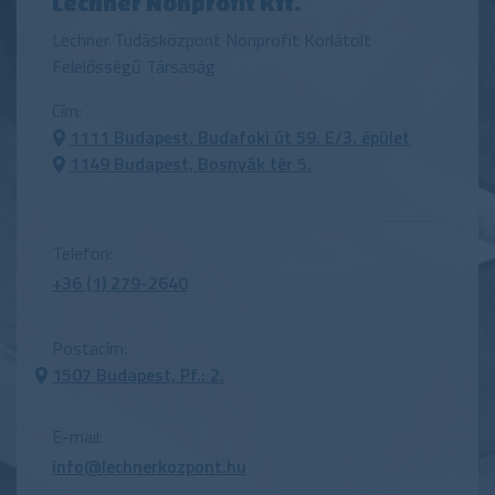
Lechner Nonprofit Kft.
Lechner Tudásközpont Nonprofit Korlátolt
Felelősségű Társaság
Cím:
1111 Budapest, Budafoki út 59. E/3. épület
1149 Budapest, Bosnyák tér 5.
Telefon:
+36 (1) 279-2640
Postacím:
1507 Budapest, Pf.: 2.
E-mail:
info@lechnerkozpont.hu