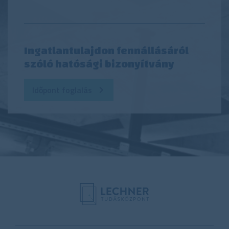
Ingatlantulajdon fennállásáról
szóló hatósági bizonyítvány
Időpont foglalás