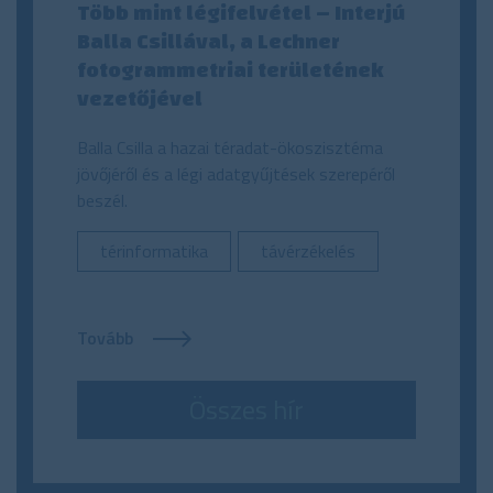
Több mint légifelvétel – Interjú
Balla Csillával, a Lechner
fotogrammetriai területének
vezetőjével
Balla Csilla a hazai téradat-ökoszisztéma
jövőjéről és a légi adatgyűjtések szerepéről
beszél.
térinformatika
távérzékelés
Tovább
Összes hír