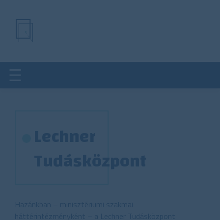
Ugrás
a
tartalomra
Lechner
Tudásközpont
Hazánkban – minisztériumi szakmai
háttérintézményként – a Lechner Tudásközpont