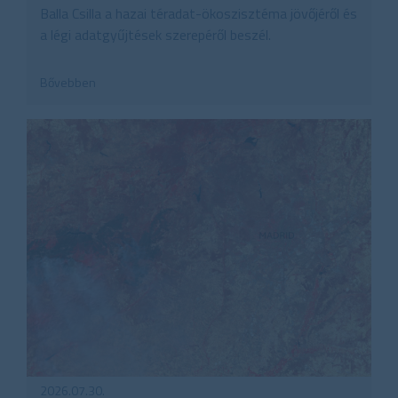
Balla Csilla a hazai téradat-ökoszisztéma jövőjéről és
a légi adatgyűjtések szerepéről beszél.
Bővebben
2026.07.30.