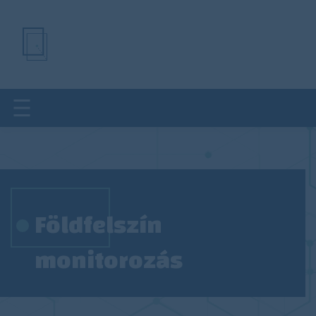
Ugrás
a
tartalomra
Földfelszín
monitorozás