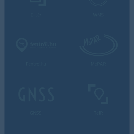
E-tér
WMS
Fentrol.hu
MePAR
GNSS
TeIR