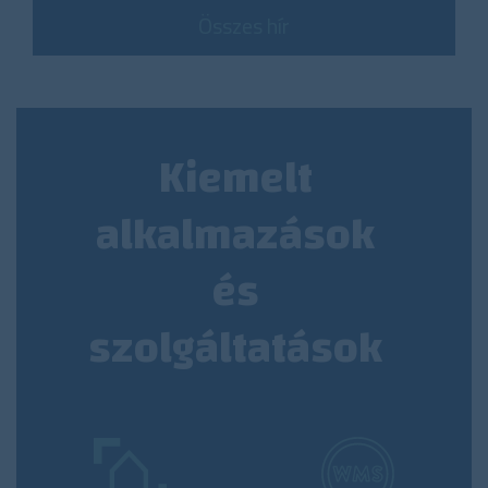
Összes hír
Kiemelt
alkalmazások
és
szolgáltatások