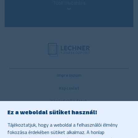
Több mutatása
Impresszum
Kapcsolat
Közérdekű adatok
Ez a weboldal sütiket használ!
Belső visszaélés-bejelentési rendszer
Tájékoztatjuk, hogy a weboldal a felhasználói élmény
Közbeszerzés
fokozása érdekében sütiket alkalmaz. A honlap