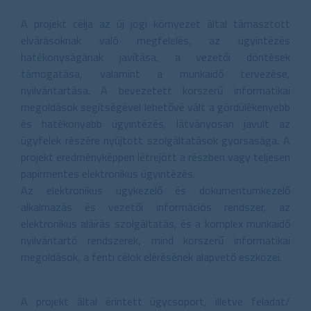
A projekt célja az új jogi környezet által támasztott
elvárásoknak való megfelelés, az ügyintézés
hatékonyságának javítása, a vezetői döntések
támogatása, valamint a munkaidő tervezése,
nyilvántartása. A bevezetett korszerű informatikai
megoldások segítségével lehetővé vált a gördülékenyebb
és hatékonyabb ügyintézés, látványosan javult az
ügyfelek részére nyújtott szolgáltatások gyorsasága. A
projekt eredményképpen létrejött a részben vagy teljesen
papírmentes elektronikus ügyintézés.
Az elektronikus ügykezelő és dokumentumkezelő
alkalmazás és vezetői információs rendszer, az
elektronikus aláírás szolgáltatás, és a komplex munkaidő
nyilvántartó rendszerek, mind korszerű informatikai
megoldások, a fenti célok elérésének alapvető eszközei.
A projekt által érintett ügycsoport, illetve feladat/