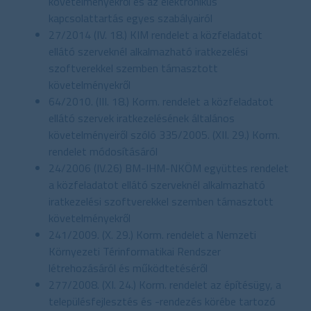
követelményekről és az elektronikus
kapcsolattartás egyes szabályairól
27/2014 (IV. 18.) KIM rendelet a közfeladatot
ellátó szerveknél alkalmazható iratkezelési
szoftverekkel szemben támasztott
követelményekről
64/2010. (III. 18.) Korm. rendelet a közfeladatot
ellátó szervek iratkezelésének általános
követelményeiről szóló 335/2005. (XII. 29.) Korm.
rendelet módosításáról
24/2006 (IV.26) BM-IHM-NKÖM együttes rendelet
a közfeladatot ellátó szerveknél alkalmazható
iratkezelési szoftverekkel szemben támasztott
követelményekről
241/2009. (X. 29.) Korm. rendelet a Nemzeti
Környezeti Térinformatikai Rendszer
létrehozásáról és működtetéséről
277/2008. (XI. 24.) Korm. rendelet az építésügy, a
településfejlesztés és -rendezés körébe tartozó