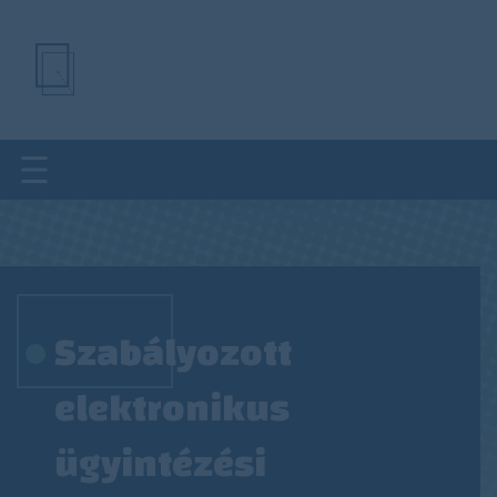
Ugrás
a
tartalomra
Szabályozott
elektronikus
ügyintézési