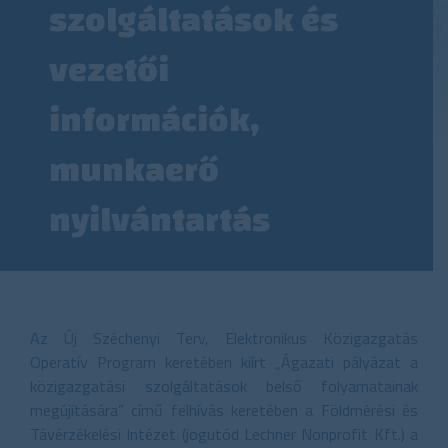
szolgáltatások és
vezetői
információk,
munkaerő
nyilvántartás
Az Új Széchenyi Terv, Elektronikus Közigazgatás
Operatív Program keretében kiírt „Ágazati pályázat a
közigazgatási szolgáltatások belső folyamatainak
megújítására” című felhívás keretében a Földmérési és
Távérzékelési Intézet (jogutód Lechner Nonprofit Kft.) a