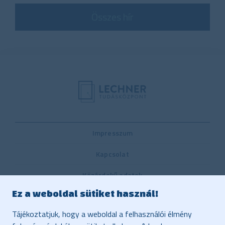
Összes hír
Impresszum
Kapcsolat
Közérdekű adatok
Ez a weboldal sütiket használ!
Belső visszaélés-bejelentési rendszer
Tájékoztatjuk, hogy a weboldal a felhasználói élmény
Közbeszerzés