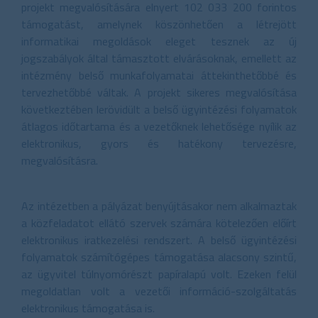
projekt megvalósítására elnyert 102 033 200 forintos
támogatást, amelynek köszönhetően a létrejött
informatikai megoldások eleget tesznek az új
jogszabályok által támasztott elvárásoknak, emellett az
intézmény belső munkafolyamatai áttekinthetőbbé és
tervezhetőbbé váltak. A projekt sikeres megvalósítása
következtében lerövidült a belső ügyintézési folyamatok
átlagos időtartama és a vezetőknek lehetősége nyílik az
elektronikus, gyors és hatékony tervezésre,
megvalósításra.
Az intézetben a pályázat benyújtásakor nem alkalmaztak
a közfeladatot ellátó szervek számára kötelezően előírt
elektronikus iratkezelési rendszert. A belső ügyintézési
folyamatok számítógépes támogatása alacsony szintű,
az ügyvitel túlnyomórészt papíralapú volt. Ezeken felül
megoldatlan volt a vezetői információ-szolgáltatás
elektronikus támogatása is.