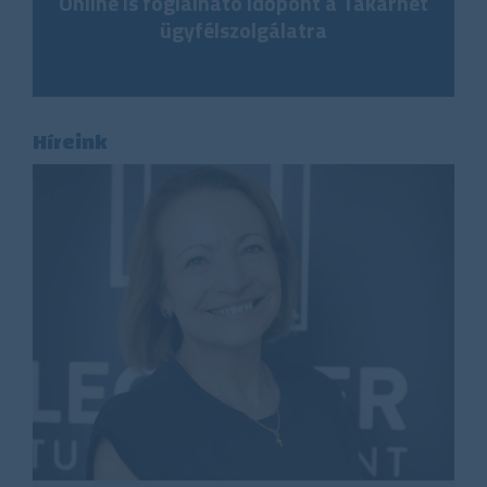
Online is foglalható időpont a Takarnet
ügyfélszolgálatra
Híreink