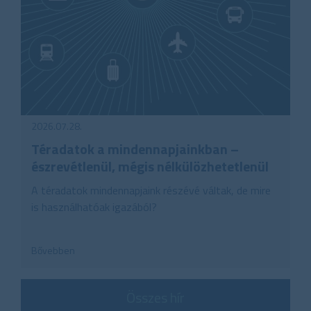
2026.07.28.
Téradatok a mindennapjainkban –
észrevétlenül, mégis nélkülözhetetlenül
A téradatok mindennapjaink részévé váltak, de mire
is használhatóak igazából?
Bővebben
Összes hír