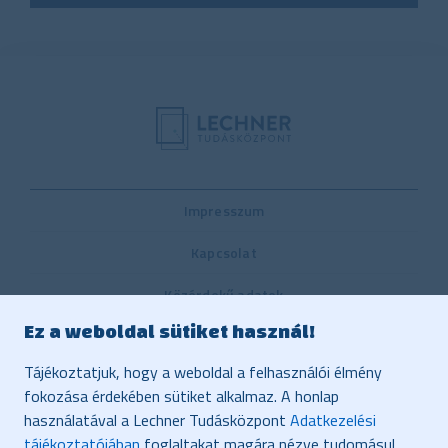
Impresszum
Kapcsolat
Közérdekű adatok
Ez a weboldal sütiket használ!
Belső visszaélés-bejelentési rendszer
Tájékoztatjuk, hogy a weboldal a felhasználói élmény
Közbeszerzés
fokozása érdekében sütiket alkalmaz. A honlap
használatával a Lechner Tudásközpont
Adatkezelési
Vonatkozó jogszabályok, dokumentumok
tájékoztatójában
foglaltakat magára nézve tudomásul