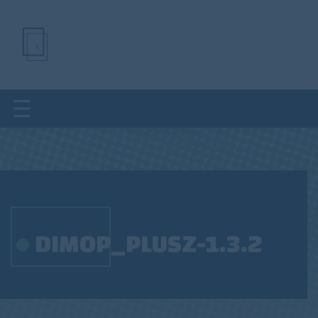
Ugrás
a
tartalomra
DIMOP_PLUSZ-1.3.2