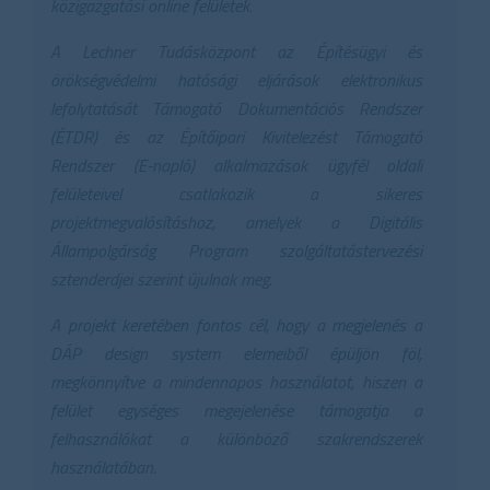
közigazgatási online felületek.
A Lechner Tudásközpont az Építésügyi és
örökségvédelmi hatósági eljárások elektronikus
lefolytatását Támogató Dokumentációs Rendszer
(ÉTDR) és az Építőipari Kivitelezést Támogató
Rendszer (E-napló) alkalmazások ügyfél oldali
felületeivel csatlakozik a sikeres
projektmegvalósításhoz, amelyek a Digitális
Állampolgárság Program szolgáltatástervezési
sztenderdjei szerint újulnak meg.
A projekt keretében fontos cél, hogy a megjelenés a
DÁP design system elemeiből épüljön föl,
megkönnyítve a mindennapos használatot, hiszen a
felület egységes megejelenése támogatja a
felhasználókat a különböző szakrendszerek
használatában.