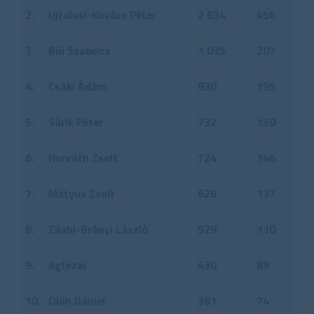
2.
Ujfalusi-Kovács Péter
2 634
456
3.
Büi Szabolcs
1 035
207
4.
Csáki Ádám
930
195
5.
Sárik Péter
732
150
6.
Horváth Zsolt
724
146
7.
Mátyus Zsolt
628
137
8.
Zilahi-Brányi László
529
110
9.
dgtezai
430
89
10.
Oláh Dániel
361
74