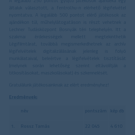
A legalább 250 pontot gyűjtő játékosok ajándéka egy
általuk választott, a fentrol.hu-n elérhető légifelvétel
nyomtatva. A legalább 500 pontot elérő játékosok az
ajándékon túl, műhelylátogatáson is részt vehetnek a
Lechner Tudásközpont Bosnyák téri telephelyén. Itt a
szakmai érdekességek mellett megtekinthetik
Légifilmtárat, továbbá megismerkedhetnek az archív
légifelvételek digitalizálásának jelenleg is folyó
munkálataival, beleértve a légifelvételek tisztítását
(melynek során lehetőség szerint eltávolítják a
titkosításokat, maszkolásokat) és szkennelését.
Gratulálunk játékosainknak az elért eredményhez!
Eredmények:
név
pontszám
kép db
1.
Rossz Tamás
22 045
4 610