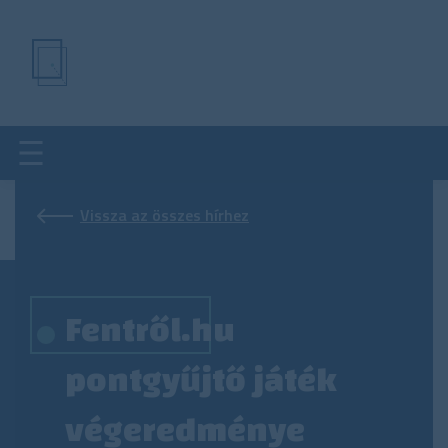
Ugrás
a
tartalomra
Vissza az összes hírhez
Fentről.hu
pontgyűjtő játék
végeredménye