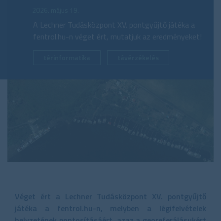
2026. május 19.
A Lechner Tudásközpont XV. pontgyűjtő játéka a
fentrol.hu-n véget ért, mutatjuk az eredményeket!
térinformatika
távérzékelés
Véget ért a Lechner Tudásközpont XV. pontgyűjtő
játéka a fentrol.hu-n, melyben a légifelvételek
helyzetének pontosításáért, azaz a georeferálásukért