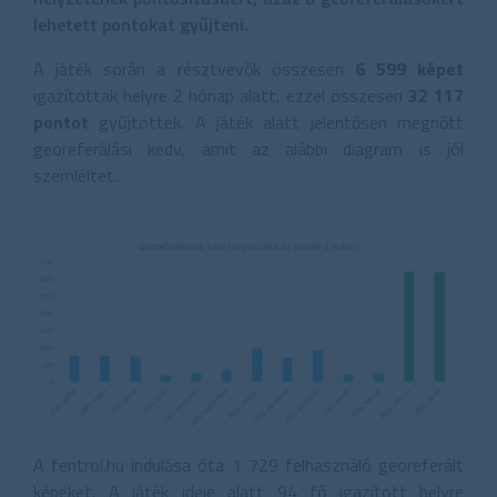
lehetett pontokat gyűjteni.
A játék során a résztvevők összesen
6 599
képet
igazítottak helyre 2 hónap alatt, ezzel összesen
32 117
pontot
gyűjtöttek. A játék alatt jelentősen megnőtt
georeferálási kedv, amit az alábbi diagram is jól
szemléltet.
A fentrol.hu indulása óta 1 729 felhasználó georeferált
képeket. A játék ideje alatt 94 fő igazított helyre