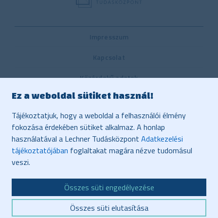
Impresszum
Kapcsolat
Közérdekű adatok
Ez a weboldal sütiket használ!
Belső visszaélés-bejelentési rendszer
Tájékoztatjuk, hogy a weboldal a felhasználói élmény
Közbeszerzés
fokozása érdekében sütiket alkalmaz. A honlap
használatával a Lechner Tudásközpont
Adatkezelési
Vonatkozó jogszabályok, dokumentumok
tájékoztatójában
foglaltakat magára nézve tudomásul
Adatvédelem
veszi.
Honlaptérkép
Összes süti engedélyezése
Akadálymentesítés
Összes süti elutasítása