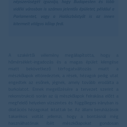
népszerűségét igazolja, hogy Budapesten és több
vidéki városban is számos jelentős épületet, például a
Parlamentet, vagy a Halászbástyát is az innen
kitermelt világos kőlap fedi.
A szakértői vélemény megállapította, hogy a
hőmérséklet-ingadozás és a magas épület kilengése
miatt bekövetkező térfogatváltozás miatt a
mészkőlapok eltöredeztek, a rések, hézagok pedig utat
engedtek az esőnek, jégnek, amely tovább erodálta a
burkolatot. Ennek megelőzésére a tervezet szerint a
rekonstrukció során az új mészkőlapok felrakása előtt a
megfelelő helyeken vízszintes és függőleges irányban is
dilatációs hézagokat iktattak be. Az állami beruházások
takarékos voltát jellemzi, hogy a bontásnál még
használhatónak ítélt mészkőlapokat gondosan