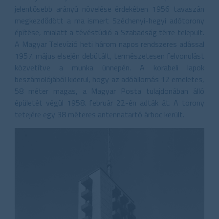
jelentősebb arányú növelése érdekében 1956 tavaszán
megkezdődött a ma ismert Széchenyi-hegyi adótorony
építése, mialatt a tévéstúdió a Szabadság térre települt.
A Magyar Televízió heti három napos rendszeres adással
1957. május elsején debütált, természetesen felvonulást
közvetítve a munka ünnepén. A korabeli lapok
beszámolójából kiderül, hogy az adóállomás 12 emeletes,
58 méter magas, a Magyar Posta tulajdonában álló
épületét végül 1958. február 22-én adták át. A torony
tetejére egy 38 méteres antennatartó árboc került.