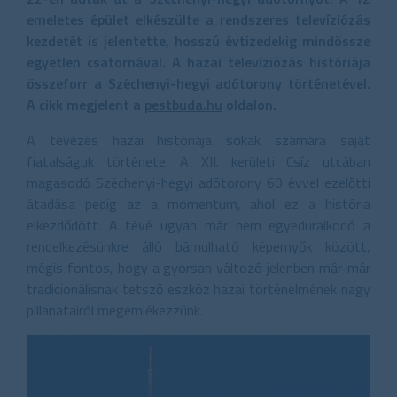
emeletes épület elkészülte a rendszeres televíziózás
kezdetét is jelentette, hosszú évtizedekig mindössze
egyetlen csatornával. A hazai televíziózás históriája
összeforr a Széchenyi-hegyi adótorony történetével.
A cikk megjelent a
pestbuda.hu
oldalon.
A tévézés hazai históriája sokak számára saját
fiatalságuk története. A XII. kerületi Csíz utcában
magasodó Széchenyi-hegyi adótorony 60 évvel ezelőtti
átadása pedig az a momentum, ahol ez a história
elkezdődött. A tévé ugyan már nem egyeduralkodó a
rendelkezésünkre álló bámulható képernyők között,
mégis fontos, hogy a gyorsan változó jelenben már-már
tradicionálisnak tetsző eszköz hazai történelmének nagy
pillanatairól megemlékezzünk.