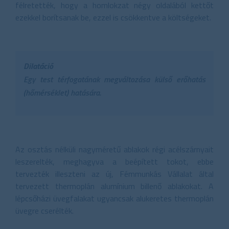
félretették, hogy a homlokzat négy oldalából kettőt
ezekkel borítsanak be, ezzel is csökkentve a költségeket.
Dilatáció
Egy test térfogatának megváltozása külső erőhatás
(hőmérséklet) hatására.
Az osztás nélküli nagyméretű ablakok régi acélszárnyait
leszerelték, meghagyva a beépített tokot, ebbe
tervezték illeszteni az új, Fémmunkás Vállalat által
tervezett thermoplán alumínium billenő ablakokat. A
lépcsőházi üvegfalakat ugyancsak alukeretes thermoplán
üvegre cserélték.