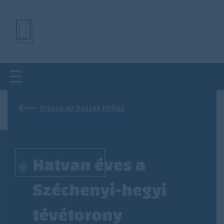
Ugrás
a
tartalomra
Vissza az összes hírhez
Hatvan éves a
Széchenyi-hegyi
tévétorony