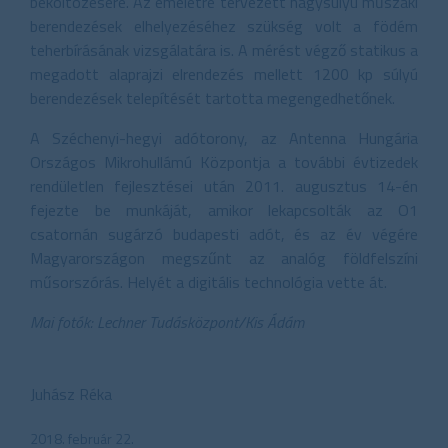
beköltözésére. Az emeletre tervezett nagysúlyú műszaki
berendezések elhelyezéséhez szükség volt a födém
teherbírásának vizsgálatára is. A mérést végző statikus a
megadott alaprajzi elrendezés mellett 1200 kp súlyú
berendezések telepítését tartotta megengedhetőnek.
A Széchenyi-hegyi adótorony, az Antenna Hungária
Országos Mikrohullámú Központja a további évtizedek
rendületlen fejlesztései után 2011. augusztus 14-én
fejezte be munkáját, amikor lekapcsolták az O1
csatornán sugárzó budapesti adót, és az év végére
Magyarországon megszűnt az analóg földfelszíni
műsorszórás. Helyét a digitális technológia vette át.
Mai fotók: Lechner Tudásközpont/Kis Ádám
Juhász Réka
2018. február 22.