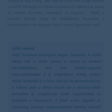
Vállalatot bízta meg, akik rögtön felvették a kapcsolatot
a süttői Kőfaragó és Épületszobrászati Vállalattal, amely
az eredeti burkolási munkákat is végezte. Ebből is
remekül látszik, hogy az alvállalkozó bevonása a
kivitelezésbe már negyven éve is bevett gyakorlat volt.
Süttői mészkő
Süttő Komárom-Esztergom megyei település. A süttői
bánya már a római korban is ismert és kedvelt
mészkőlelőhely volt, ahol kisebb-nagyobb
megszakításokkal a II. világháború előttig emberi
erővel termelték ki a híres édesvízi keménymészkövet.
A háború után a bánya bezárt, de a rendszerváltás
környékén új tulajdonosai ismét megnyitották és
folytatták a kitermelést. A fehér színű, fagyálló és
viszonylag könnyen megmunkálható kemény mészkő