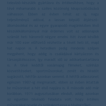
televízió-készülék gyártásra és értékesítésre, hogy a
tévé mihamarabb a széles közönség kikapcsolódásává
válhasson. Ebben az évben tehát az új, nagy
teljesítményű adóval, a lassan kiépülő átjátszó-
állomásokkal és az egyre gyarapodó magánkézben lévő
készülékállománnyal már érdemes volt az adásnapok
számát heti háromról négyre emelni. Két évvel később
már 100 ezer előfizető nézhette a tévét heti öt, majd
hat napon is. A hetediken pedig mindenki szépen
megpihent, hogy addig is családjával kártyázzon és
társasjátékozzon, így maradt idő az adókarbantartásra
is. A tévé keddtől vasárnapig filmeket, színházi
közvetítéseket, sportműsorokat, zenét és híradót
sugárzott, hétfőn azonban semmit. A hétfői adásszünet
egészen 1987-ig megmaradt, ebben az évben iktattak
be műsorokat a hét első napjára is. A második adó már
korábban, 1971 augusztusában elindult, addig azonban
az egyetlen tévéadó feladata volt, hogy értékes
műsorokkal nevelje és szórakoztassa a tévénézőket.