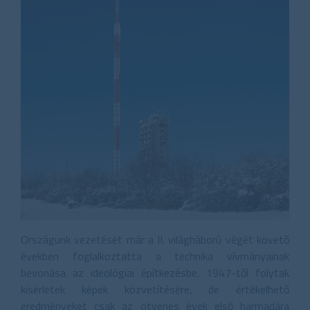
Országunk vezetését már a II. világháború végét követő
években foglalkoztatta a technika vívmányainak
bevonása az ideológiai építkezésbe. 1947-től folytak
kísérletek képek közvetítésére, de értékelhető
eredményeket csak az ötvenes évek első harmadára