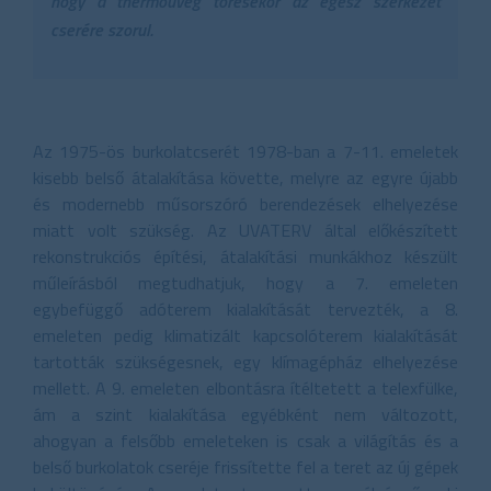
hogy a thermoüveg törésekor az egész szerkezet
cserére szorul.
Az 1975-ös burkolatcserét 1978-ban a 7-11. emeletek
kisebb belső átalakítása követte, melyre az egyre újabb
és modernebb műsorszóró berendezések elhelyezése
miatt volt szükség. Az UVATERV által előkészített
rekonstrukciós építési, átalakítási munkákhoz készült
műleírásból megtudhatjuk, hogy a 7. emeleten
egybefüggő adóterem kialakítását tervezték, a 8.
emeleten pedig klimatizált kapcsolóterem kialakítását
tartották szükségesnek, egy klímagépház elhelyezése
mellett. A 9. emeleten elbontásra ítéltetett a telexfülke,
ám a szint kialakítása egyébként nem változott,
ahogyan a felsőbb emeleteken is csak a világítás és a
belső burkolatok cseréje frissítette fel a teret az új gépek