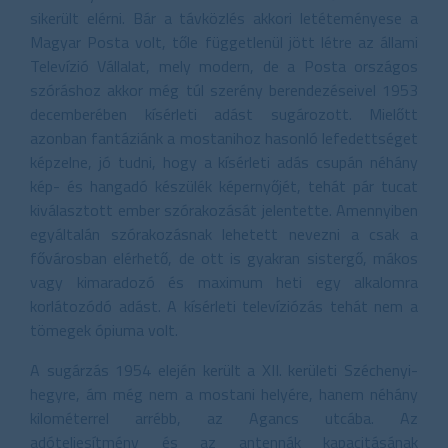
sikerült elérni. Bár a távközlés akkori letéteményese a
Magyar Posta volt, tőle függetlenül jött létre az állami
Televízió Vállalat, mely modern, de a Posta országos
szóráshoz akkor még túl szerény berendezéseivel 1953
decemberében kísérleti adást sugározott. Mielőtt
azonban fantáziánk a mostanihoz hasonló lefedettséget
képzelne, jó tudni, hogy a kísérleti adás csupán néhány
kép- és hangadó készülék képernyőjét, tehát pár tucat
kiválasztott ember szórakozását jelentette. Amennyiben
egyáltalán szórakozásnak lehetett nevezni a csak a
fővárosban elérhető, de ott is gyakran sistergő, mákos
vagy kimaradozó és maximum heti egy alkalomra
korlátozódó adást. A kísérleti televíziózás tehát nem a
tömegek ópiuma volt.
A sugárzás 1954 elején került a XII. kerületi Széchenyi-
hegyre, ám még nem a mostani helyére, hanem néhány
kilométerrel arrébb, az Agancs utcába. Az
adóteljesítmény és az antennák kapacitásának