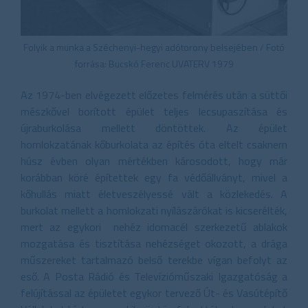
Folyik a munka a Széchenyi-hegyi adótorony belsejében / Fotó
forrása: Bucskó Ferenc UVATERV 1979
Az 1974-ben elvégezett előzetes felmérés után a süttői
mészkővel borított épület teljes lecsupaszítása és
újraburkolása mellett döntöttek. Az épület
homlokzatának kőburkolata az építés óta eltelt csaknem
húsz évben olyan mértékben károsodott, hogy már
korábban köré építettek egy fa védőállványt, mivel a
kőhullás miatt életveszélyessé vált a közlekedés. A
burkolat mellett a homlokzati nyílászárókat is kicserélték,
mert az egykori nehéz idomacél szerkezetű ablakok
mozgatása és tisztítása nehézséget okozott, a drága
műszereket tartalmazó belső terekbe vígan befolyt az
eső. A Posta Rádió és Televízióműszaki Igazgatóság a
felújítással az épületet egykor tervező Út- és Vasútépítő