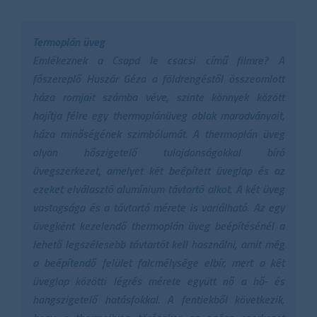
Termoplán üveg
Emlékeznek a Csapd le csacsi című filmre? A
főszereplő Huszár Géza a földrengéstől összeomlott
háza romjait számba véve, szinte könnyek között
hajítja félre egy thermoplánüveg ablak maradványait,
háza minőségének szimbólumát. A thermoplán üveg
olyan hőszigetelő tulajdonságokkal bíró
üvegszerkezet, amelyet két beépített üveglap és az
ezeket elválasztó alumínium távtartó alkot. A két üveg
vastagsága és a távtartó mérete is variálható. Az egy
üvegként kezelendő thermoplán üveg beépítésénél a
lehető legszélesebb távtartót kell használni, amit még
a beépítendő felület falcmélysége elbír, mert a két
üveglap közötti légrés mérete együtt nő a hő- és
hangszigetelő hatásfokkal. A fentiekből következik,