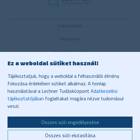
Impresszum
Kapcsolat
Közérdekű adatok
Ez a weboldal sütiket használ!
Belső visszaélés-bejelentési rendszer
Tájékoztatjuk, hogy a weboldal a felhasználói élmény
Közbeszerzés
fokozása érdekében sütiket alkalmaz. A honlap
használatával a Lechner Tudásközpont
Adatkezelési
Vonatkozó jogszabályok, dokumentumok
tájékoztatójában
foglaltakat magára nézve tudomásul
Adatvédelem
veszi.
Honlaptérkép
Összes süti engedélyezése
Akadálymentesítés
Összes süti elutasítása