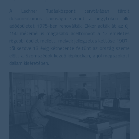
A Lechner Tudásközpont tervtárában tárolt
dokumentumok tanúsága szerint a hegyfokon álló
adóépületet 1975-ben renoválták. Ekkor adták át az új,
150 méternél is magasabb acéltornyot a 12 emeletes
régebbi épület mellett, melyek jellegzetes kettőse 1987-
től kezdve 13 évig kéthetente feltűnt az ország szeme
előtt a Szomszédok kezdő képkockáin, a jól megszokott
dallam kíséretében.