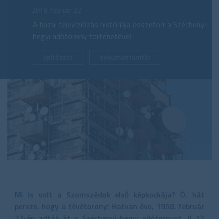
2018. február 22.
A hazai televíziózás históriája összeforr a Széchenyi-
hegyi adótorony történetével
építészet
dokumentumtár
Mi is volt a Szomszédok első képkockája? Ó, hát
persze, hogy a tévétorony! Hatvan éve, 1958. február
22-én adták át a Széchenyi-hegyi adótornyot. A 12