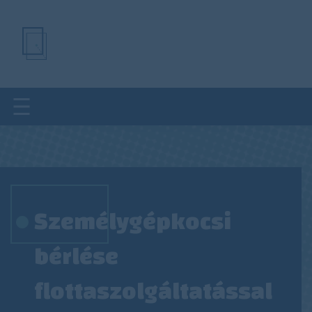
Ugrás
a
tartalomra
Személygépkocsi
bérlése
flottaszolgáltatással