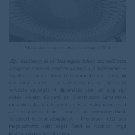
A fürdő csarnokának kupolája, Chianciano, 1942
„Egy részleteiben és az összmegjelenésében szenvedélyesen
kidolgozott szerkezeti rendszer alapvető a jó építészethez”
–
fogalmazott némi latinos temperamentummal Nervi, aki
újra megteremtette a szerkezeti és az építészeti
tervezés egységét. A diplomázás után pár évig egy
építési vállalat (Societá per Construzioni Cementizie)
műszaki irodájában dolgozott, először Bolognában, majd
az I. világháború után – amely alatt mérnöktisztként
teljesített katonai szolgálatot – Firenzében. 1920-ban
megalapította saját cégét Nervi és Nebbiosi, majd
később Nervi és Bartoli néven.