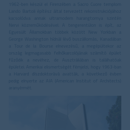
1962-ben készül el Firenzében a Sacro Cuore templom
Lando Bartoli építész által tervezett rekonstrukciójához
kacsolódva annak ultramodern harangtornya szintén
Nervi közreműködésével. A tengerentúlon is épít, az
Egyesült Államokban többek között New Yorkban a
George Washington hídnál lévő buszállomás, Kanadában
a Tour de la Bourse elnevezésű, a megépültekor az
ország legmagasabb felhőkarcolójának számító épület
fűződik a nevéhez, de Ausztráliában is találhatóak
épületei. Amerikai elismertségét fémjelzi, hogy 1963-ban
a Harvard díszdoktorává avatták, a következő évben
pedig elnyerte az AIA (American Institut of Architects)
aranyérmét.