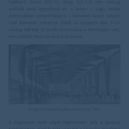
található benne (10-12 réteg 0,5-1,0 mm vastag
acélháló kerül egymásra) és a beton – vagy inkább
pontosabban cementhabarcs – homokos kavics helyett
csak homokot tartamaz. Ebből az anyagból akár 3 cm
vastag héjfalak és tetők létrehozása is lehetséges volt,
mint például Nervi római áruraktáránál.
A nápolyi központi pályaudvar terve, 1954
A negyvenes évek végén hajóműhelyt épít a genovai
tengerparton, majd fedett uszodát a Hajózási Akadémia