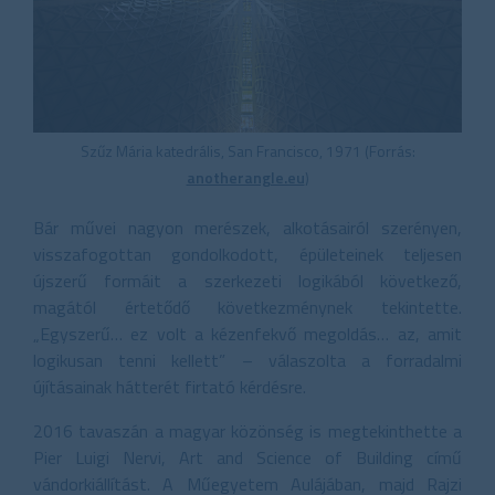
Szűz Mária katedrális, San Francisco, 1971 (Forrás:
anotherangle.eu
)
Bár művei nagyon merészek, alkotásairól szerényen,
visszafogottan gondolkodott, épületeinek teljesen
újszerű formáit a szerkezeti logikából következő,
magától értetődő következménynek tekintette.
„Egyszerű… ez volt a kézenfekvő megoldás… az, amit
logikusan tenni kellett” – válaszolta a forradalmi
újításainak hátterét firtató kérdésre.
2016 tavaszán a magyar közönség is megtekinthette a
Pier Luigi Nervi, Art and Science of Building című
vándorkiállítást. A Műegyetem Aulájában, majd Rajzi