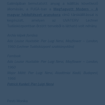
Galériájában bemutatott anyag a kiállítás következő
állomásán, a FUGA-ban a
Megfagyott Modern – A
magyar héjépítészet aranykora
című társkiállítással is
kiegészült, amelyen az UVATERV Lechner
Tudásközpontban őrzött terveiből is látható volt néhány.
Archív képek forrása:
Ada Louise Huxtable: Pier Luigi Nervi, Mayflower – London,
1960 (Lechner Tudásközpont szakkönyvtára)
Források:
Ada Louise Huxtable: Pier Luigi Nervi, Mayflower – London,
1960
Major Máté: Pier Luigi Nervi, Akadémiai Kiadó, Budapest,
1966
Patrick Kunkel: Pier Luigi Nervi
Pesti Monika