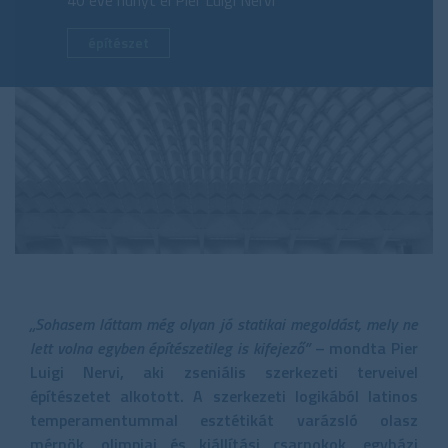
40 éve hunyt el Pier Luigi Nervi
építészet
„Sohasem láttam még olyan jó statikai megoldást, mely ne
lett volna egyben építészetileg is kifejező”
– mondta Pier
Luigi Nervi, aki zseniális szerkezeti terveivel
építészetet alkotott. A szerkezeti logikából latinos
temperamentummal esztétikát varázsló olasz
mérnök, olimpiai és kiállítási csarnokok, egyházi