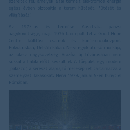
szerelték fel, amelyek által termelt elektromos energia
egész évben biztosítja a terem hűtését, fűtését és
világítását.)
Az 1973-as év termése Ausztrália párizsi
nagykövetsége, majd 1976-ban épült fel a Good Hope
Centre kiállítási csarnok és konferenciaközpont
Fokvárosban, Dél-Afrikában. Nervi egyik utolsó munkája,
az olasz nagykövetség Brazília új fővárosában nem
sokkal a halála előtt készült el. A főépület egy modern
„palazzo”, a kereszt alaprajzú melléképület tartalmazza a
személyzeti lakásokat. Nervi 1979. január 9-én hunyt el
Rómában.