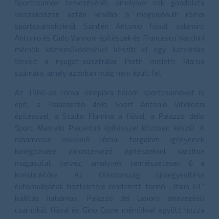
Sportcsarnok tervezésénél, amelynek sok gondolata
visszaköszön aztán később a megvalósult római
sportcsarnokoknál. Szintén Antonio fiával, valamint
Antonio és Carlo Vannoni építészek és Francesco Vacchini
mérnök közreműködésével készíti el egy katedrális
terveit a nyugat-ausztráliai Perth melletti Marcia
számára, amely azonban máig nem épült fel.
Az 1960-as római olimpiára három sportcsarnokot is
épít, a Palazzetto dello Sport Antonio Vitellozzi
építésszel, a Stadio Flamina a fiával, a Palazzo dello
Sport Marcello Piacentini építésszel közösen készül. A
rohamosan növekvő római forgalom igényeinek
kielégítésére várostervező építészekkel karöltve
magasutat tervez, amelynek természetesen ő a
konstruktőre. Az Olaszország újraegyesítése
évfordulójának tiszteletére rendezett torinói „Italia 61”
kiállítás hatalmas, Palazzo del Lavoro elnevezésű
csarnokát fiával és Gino Covre mérnökkel együtt hozza