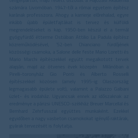
számára Livornóban. 1947-től a római egyetem építész
karának professzora. Ahogy a karrierje előrehalad, egyre
inkább újabb épületfajtákat is tervez és külföldi
megrendeléseket is kap. 1950-ben készül el a termál
gyógyfürdő étterme Ostiában Attilio La Padula építész
közreműködésével, ’52-ben Chianciano fürdőjének
közösségi csarnoka, a Salone delle feste Mario Loretti és
Mario Marchi építészekkel együtt megalkotott tervek
alapján, majd az ötvenes évek közepén Milánóban a
Pirelli-toronyház Gio Ponti és Alberto Rosselli
építészekkel közösen (amely 1995-ig Olaszország
legmagasabb épülete volt), valamint a Palazzo Galbani
üzlet- és irodaház. Ugyancsak ennek az időszaknak az
eredménye a párizsi UNESCO-székház Breuer Marcellal és
Bernhard Zehrfusszal együttes munkaként. Ezekkel
egyidőben a nagy vasbeton csarnokokat igénylő raktárak,
gyárak tervezését is folytatja.