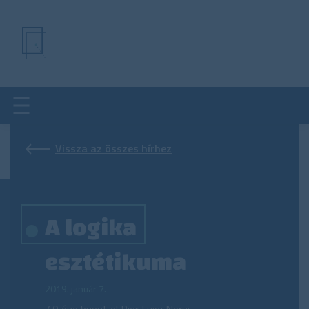
Ugrás
a
tartalomra
Vissza az összes hírhez
A logika
esztétikuma
2019. január 7.