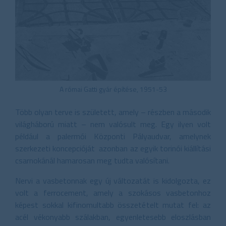
A római Gatti gyár építése, 1951-53
Több olyan terve is született, amely – részben a második
világháború miatt – nem valósult meg. Egy ilyen volt
például a palermói Központi Pályaudvar, amelynek
szerkezeti koncepcióját azonban az egyik torinói kiállítási
csarnokánál hamarosan meg tudta valósítani.
Nervi a vasbetonnak egy új változatát is kidolgozta, ez
volt a ferrocement, amely a szokásos vasbetonhoz
képest sokkal kifinomultabb összetételt mutat fel: az
acél vékonyabb szálakban, egyenletesebb eloszlásban