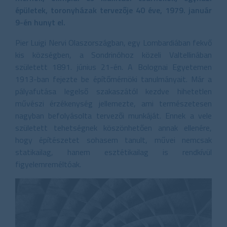
épületek, toronyházak tervezője 40 éve, 1979. január
9-én hunyt el.
Pier Luigi Nervi Olaszországban, egy Lombardiában fekvő
kis községben, a Sondrinóhoz közeli Valtellinában
született 1891. június 21-én. A Bolognai Egyetemen
1913-ban fejezte be építőmérnöki tanulmányait. Már a
pályafutása legelső szakaszától kezdve hihetetlen
művészi érzékenység jellemezte, ami természetesen
nagyban befolyásolta tervezői munkáját. Ennek a vele
született tehetségnek köszönhetően annak ellenére,
hogy építészetet sohasem tanult, művei nemcsak
statikailag, hanem esztétikailag is rendkívül
figyelemreméltóak.