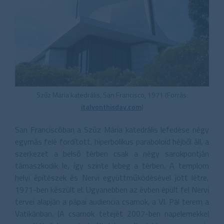
Szűz Mária katedrális, San Francisco, 1971 (Forrás:
italyonthisday.com
)
San Franciscóban a Szűz Mária katedrális lefedése négy
egymás felé fordított, hiperbolikus paraboloid héjből áll, a
szerkezet a belső térben csak a négy sarokpontján
támaszkodik le, így szinte lebeg a térben. A templom
helyi építészek és Nervi együttműködésével jött létre,
1971-ben készült el. Ugyanebben az évben épült fel Nervi
tervei alapján a pápai audiencia csarnok, a VI. Pál terem a
Vatikánban. (A csarnok tetejét 2007-ben napelemekkel