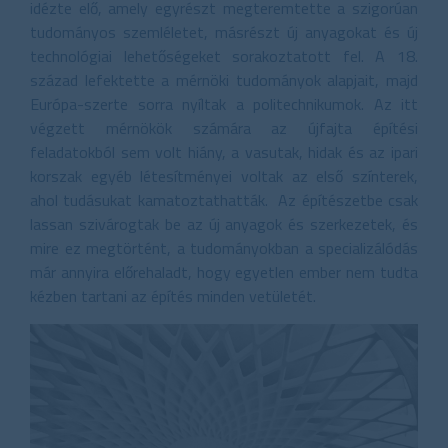
idézte elő, amely egyrészt megteremtette a szigorúan
tudományos szemléletet, másrészt új anyagokat és új
technológiai lehetőségeket sorakoztatott fel. A 18.
század lefektette a mérnöki tudományok alapjait, majd
Európa-szerte sorra nyíltak a politechnikumok. Az itt
végzett mérnökök számára az újfajta építési
feladatokból sem volt hiány, a vasutak, hidak és az ipari
korszak egyéb létesítményei voltak az első színterek,
ahol tudásukat kamatoztathatták. Az építészetbe csak
lassan szivárogtak be az új anyagok és szerkezetek, és
mire ez megtörtént, a tudományokban a specializálódás
már annyira előrehaladt, hogy egyetlen ember nem tudta
kézben tartani az építés minden vetületét.