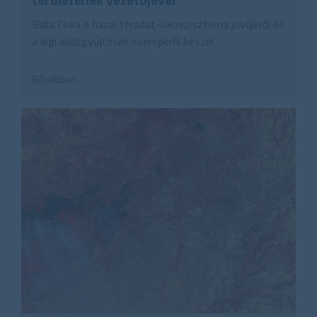
Balla Csilla a hazai téradat-ökoszisztéma jövőjéről és
a légi adatgyűjtések szerepéről beszél.
Bővebben