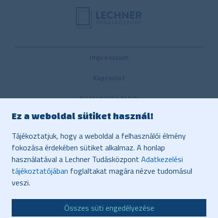
Impresszum
Kapcsolat
Közérdekű adatok
Ez a weboldal sütiket használ!
Belső visszaélés-bejelentési rendszer
Tájékoztatjuk, hogy a weboldal a felhasználói élmény
Közbeszerzés
fokozása érdekében sütiket alkalmaz. A honlap
használatával a Lechner Tudásközpont
Adatkezelési
Vonatkozó jogszabályok, dokumentumok
tájékoztatójában
foglaltakat magára nézve tudomásul
Adatvédelem
veszi.
Honlaptérkép
Összes süti engedélyezése