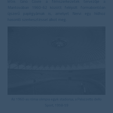
létre. Gino Covre a fémszerkezetek tervezője a
Mantovában 1960-62 között felépült formabontóan
újszerű papírgyárnak is, amelyet Nervi egy hídhoz
hasonló szerkesztéssel alkot meg.
Az 1960-as római olimpia egyik stadionja, a Palazzetto dello
Sport, 1958-59