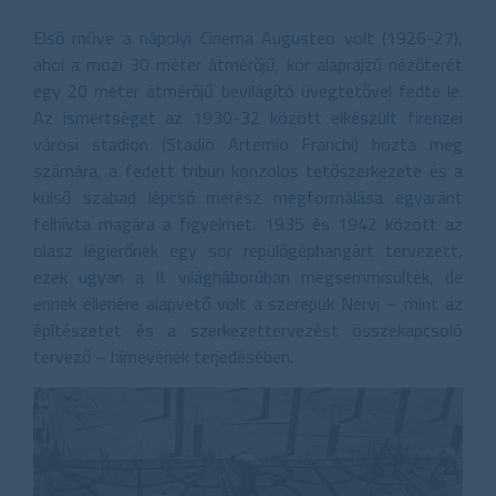
Első műve a nápolyi Cinema Augusteo volt (1926-27),
ahol a mozi 30 méter átmérőjű, kör alaprajzú nézőterét
egy 20 méter átmérőjű bevilágító üvegtetővel fedte le.
Az ismertséget az 1930-32 között elkészült firenzei
városi stadion (Stadio Artemio Franchi) hozta meg
számára, a fedett tribün konzolos tetőszerkezete és a
külső szabad lépcső merész megformálása egyaránt
felhívta magára a figyelmet. 1935 és 1942 között az
olasz légierőnek egy sor repülőgéphangárt tervezett,
ezek ugyan a II. világháborúban megsemmisültek, de
ennek ellenére alapvető volt a szerepük Nervi – mint az
építészetet és a szerkezettervezést összekapcsoló
tervező – hírnevének terjedésében.