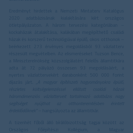
Eredményt hirdettek a Nemzeti Mintaterv Katalógus
2020 adatbázisának kialakítására kiírt országos
ötletpályázaton. A három tervezési kategóriában –
kockaházak átalakítása, kalákában megépíthető családi
házak és korszerű technológiával épülő, okos otthonok –
beérkezett 273 érvényes megoldásból 93 vázlatterv
részesült megvételben. Az elismeréseket Tuzson Bence,
a Miniszterelnökség közszolgálatért felelős államtitkára
adta át 72 pályázó összesen 93 megoldásáért, a
nyertes vázlattervekért darabonként 500 000 forint
díjazás járt.
„A magyar építészeti hagyományokra épülő,
részletes költségelemzéssel ellátott családi házak
háromdimenziós vázlatterveit tartalmazó adatbázis nagy
segítséget nyújthat az otthonteremtésben érintett
érdeklődőknek”
– hangsúlyozta az államtitkár.
A tizenhét főből álló bírálóbizottság tagjai között az
Országos Főépítészi Kollégium, a Magyar