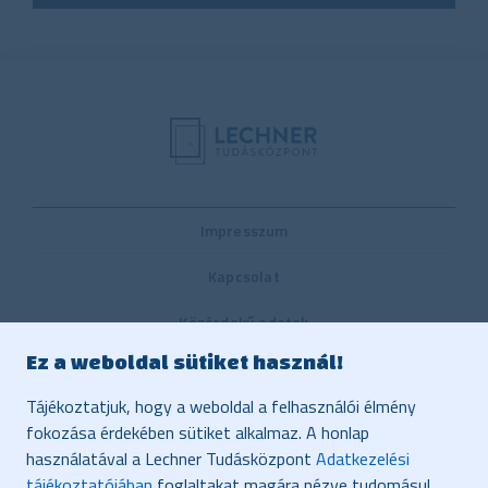
Impresszum
Kapcsolat
Közérdekű adatok
Ez a weboldal sütiket használ!
Belső visszaélés-bejelentési rendszer
Tájékoztatjuk, hogy a weboldal a felhasználói élmény
Közbeszerzés
fokozása érdekében sütiket alkalmaz. A honlap
használatával a Lechner Tudásközpont
Adatkezelési
Vonatkozó jogszabályok, dokumentumok
tájékoztatójában
foglaltakat magára nézve tudomásul