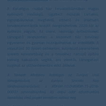
A Katalógus családi ház tervadatbázisában magas
építészeti minőségű, rögzített műszaki tartalmú,
jogszabályoknak megfelelő, érthető és átlátható
tervdokumentációk között böngészhetnek 2020-tól az
építkezni vágyók. Az online, lakossági építkezéseket
támogató rendszerben a kiszemelt ház tervéhez
ingyenesen és gyorsan hozzájuthatnak az érdeklődők. A
választást 3D épület-betekintés, különböző paraméterek
szerinti kereshetőség és a tervekhez tartozó építési
költség kalkulációk segítik, ami jelentős támogatást
nyújthat az otthonteremtés előtt állóknak.
A Nemzeti Mintaterv Katalógus az Európai Unió
támogatásával, az Európai Szociális Alap
társfinanszírozásával, a KÖFOP-1.0.0-VEKOP-15-2016-
00037 azonosítószámú, 3D alapú adat infrastruktúra
kialakítása című projekt keretében valósul meg.