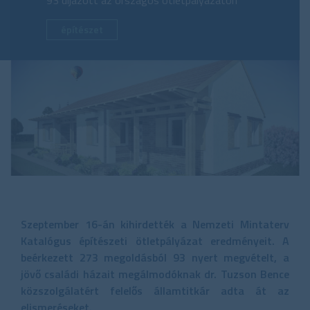
93 díjazott az országos ötletpályázaton
építészet
Szeptember 16-án kihirdették a Nemzeti Mintaterv
Katalógus építészeti ötletpályázat eredményeit. A
beérkezett 273 megoldásból 93 nyert megvételt, a
jövő családi házait megálmodóknak dr. Tuzson Bence
közszolgálatért felelős államtitkár adta át az
elismeréseket.