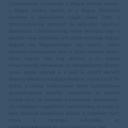
Építőművészek Szövetsége, a Magyar Mérnöki Kamara,
a Magyar Építész Kamara és a Magyar Művészeti
Akadémia is képviseltette magát. Füleky Zsolt, a
Miniszterelnökség építészeti és építésügyi helyettes
államtitkára, a bírálóbizottság elnöke elmondta, hogy a
pályázat során elsősorban arra voltak kíváncsiak, hogyan
dolgozik ma Magyarországon egy építész, milyen
építészeti stílusjegyeket visel az általa tervezett épület,
illetve, hogyan felel meg alkotása a 21. század
infrastrukturális kihívásainak. Az ötletpályázaton díjazott
tervek alapján alakítják ki a jövő év elejétől elérhető
Nemzeti Mintaterv Katalógus kínálatát, mondta el Dr. Sik
András, a Lechner Tudásközpont Térbeli Szolgáltatások
Igazgatóságának vezetője. Hozzátette, az elismert
munkák közül 20 megoldás a kockaházak átalakítására,
29 a kalákában megépíthető családi házakra, 44 pedig az
okos otthonok kialakítására készült. A megvételt nyert
tervek a Katalógus weboldalán, az
nmtk.lechnerkozpont.hu
címen tekinthetőek meg.