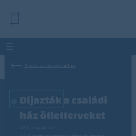
Ugrás
a
tartalomra
Vissza az összes hírhez
Díjazták a családi
ház ötletterveket
2019. szeptember 17.