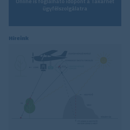
Online is foglalható időpont a Takarnet
ügyfélszolgálatra
Híreink