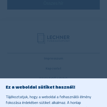
Összes hír
Impresszum
Kapcsolat
Közérdekű adatok
Ez a weboldal sütiket használ!
Belső visszaélés-bejelentési rendszer
Tájékoztatjuk, hogy a weboldal a felhasználói élmény
Közbeszerzés
fokozása érdekében sütiket alkalmaz. A honlap