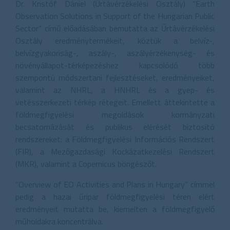
Dr. Kristóf Dániel (Űrtávérzékelési Osztály) “Earth
Observation Solutions in Support of the Hungarian Public
Sector” című előadásában bemutatta az Űrtávérzékelési
Osztály eredménytermékeit, köztük a belvíz-,
belvízgyakoriság-, aszály-, aszályérzékenység- és
növényállapot-térképezéshez kapcsolódó több
szempontú módszertani fejlesztéseket, eredményeiket,
valamint az NHRL, a HNHRL és a gyep- és
vetésszerkezeti térkép rétegeit. Emellett áttekintette a
földmegfigyelési megoldások kormányzati
becsatornázását és publikus elérését biztosító
rendszereket: a Földmegfigyelési Információs Rendszert
(FIR), a Mezőgazdasági Kockázatkezelési Rendszert
(MKR), valamint a Copernicus böngészőt.
“Overview of EO Activities and Plans in Hungary” címmel
pedig a hazai űripar földmegfigyelési téren elért
eredményeit mutatta be, kiemelten a földmegfigyelő
műholdakra koncentrálva.