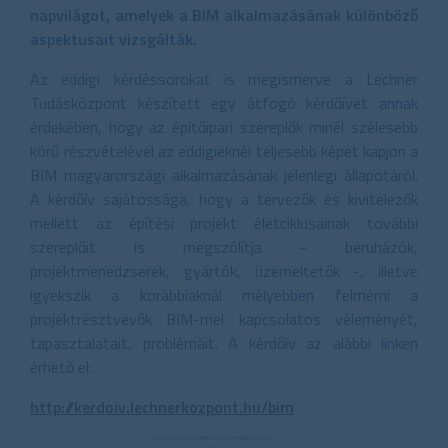
napvilágot, amelyek a BIM alkalmazásának különböző
aspektusait vizsgálták.
Az eddigi kérdéssorokat is megismerve a Lechner
Tudásközpont készített egy átfogó kérdőívet annak
érdekében, hogy az építőipari szereplők minél szélesebb
körű részvételével az eddigieknél teljesebb képet kapjon a
BIM magyarországi alkalmazásának jelenlegi állapotáról.
A kérdőív sajátossága, hogy a tervezők és kivitelezők
mellett az építési projekt életciklusainak további
szereplőit is megszólítja - beruházók,
projektmenedzserek, gyártók, üzemeltetők -, illetve
igyekszik a korábbiaknál mélyebben felmérni a
projektrésztvevők BIM-mel kapcsolatos véleményét,
tapasztalatait, problémáit. A kérdőív az alábbi linken
érhető el:
http://kerdoiv.lechnerkozpont.hu/bim