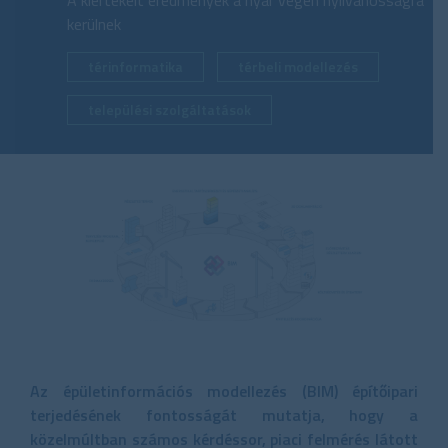
A kiértékelt eredmények a nyár végén nyilvánosságra
kerülnek
térinformatika
térbeli modellezés
települési szolgáltatások
Az épületinformációs modellezés (BIM) építőipari
terjedésének fontosságát mutatja, hogy a
közelmúltban számos kérdéssor, piaci felmérés látott