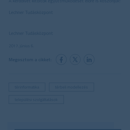
A kérdőívet kitöltők együttműködését előre is köszönjük!
Lechner Tudásközpont
Lechner Tudásközpont
2017. június 6.
Megosztom a cikket:
térinformatika
térbeli modellezés
települési szolgáltatások