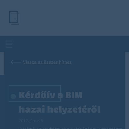
Ugrás
a
tartalomra
Vissza az összes hírhez
Kérdőív a BIM
hazai helyzetéről
2017. június 6.