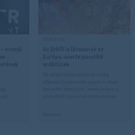
2026.07.30.
– Interjú
Az űrből is látszanak az
ner
Európa-szerte pusztító
letének
erdőtüzek
Az elmúlt hetek száraz és meleg
időjárása Európa több részén is olyan
helyzetet teremtett, amely kedvez a
égi
szabadtéri tűzesetek kialakulásának.
zél.
Bővebben