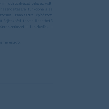
nim ötletpályázat célja az volt,
hasznosítására, funkcionális és
sült urbanisztikai-építészeti
fejlesztési tervbe illeszthető
árosszerkezetbe illeszkedés, a
ismerésükről.