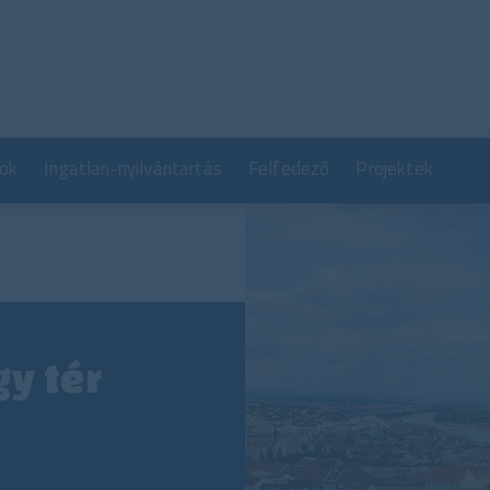
Ugrás
a
tartalomra
ok
Ingatlan-nyilvántartás
Felfedező
Projektek
gy tér