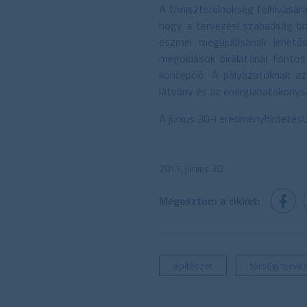
A Miniszterelnökség felhívására
hogy a tervezési szabadság biz
eszmei megújulásának lehetős
megoldások bírálatánál fontos
koncepció. A pályázatoknak az
látvány és az energiahatékonysá
A június 30-i eredményhirdetést
2017. június 30.
Megosztom a cikket:
építészet
térségi terve