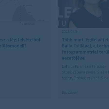
2026.07.31.
sz a légifelvételből
Több mint légifelvétel 
pülésmodell?
Balla Csillával, a Lech
fotogrammetriai terü
vezetőjével
Balla Csilla a hazai téradat-
ökoszisztéma jövőjéről és a l
adatgyűjtések szerepéről bes
Bővebben