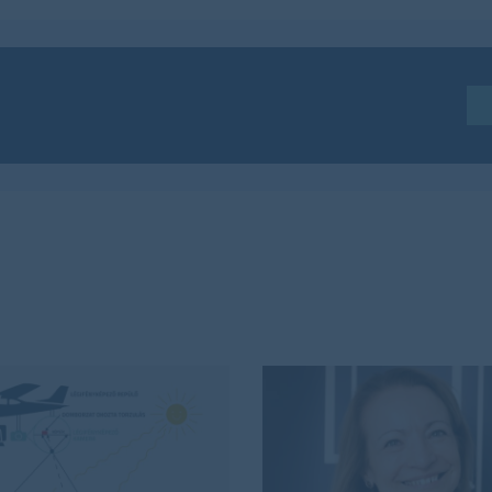
Iratkozzon fel hírlevelünkre