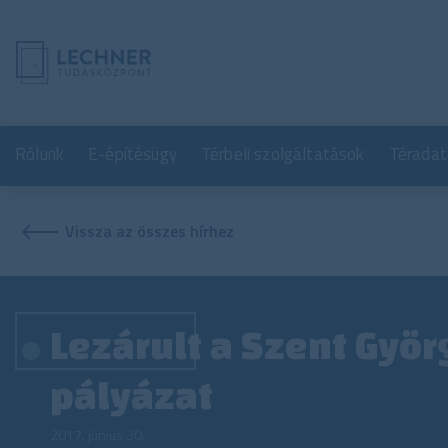
Rólunk
E-építésügy
Térbeli szolgáltatások
Téradat
Vissza az összes hírhez
Lezárult a Szent Györ
pályázat
2017. június 30.