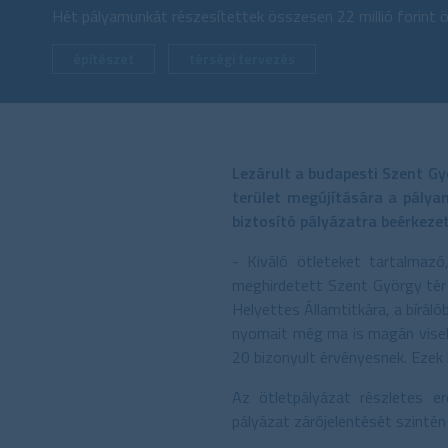
Hét pályamunkát részesítettek összesen 22 millió forint
építészet
térségi tervezés
Lezárult a budapesti Szent Gy
terület megújítására a pálya
biztosító pályázatra beérkeze
- Kiváló ötleteket tartalmaz
meghirdetett Szent György tér 
Helyettes Államtitkára, a bírál
nyomait még ma is magán viselő
20 bizonyult érvényesnek. Ezek k
Az ötletpályázat részletes e
pályázat zárójelentését szintén 