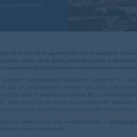
 összegű megvételben
örgy tér és Dísz tér újragondolására kiírt tervpályázat. A Buda
munkákat május 29-én éjfélig adhatták postára a résztvevők.
tt anyagokból végül hét pályamunka került megvételre összesen 
ó, igényesen megfogalmazott pályázatok sorakoztak fel a bírá
és Dísz tér ötletpályázaton – mondta Füleky Zsolt a Miniszterel
óbizottság elnöke. A Világörökség területén álló - a második világh
 - Szent György tér és Dísz tér hasznosítására kiírt pályázatra 
özül 7 részesült megvételben összesen 22 millió forint értékben. –
redményei bejelentkezés után megtekinthetőek a
szentgyorgyt
elérhetik a regisztrált pályázók.