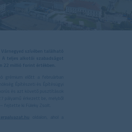
i Várnegyed szívében található
 A teljes alkotói szabadságot
22 millió forint értékben.
ló grémium előtt a februárban
nökség Építészeti és Építésügyi
áborús és azt követő pusztítások
27 pályamű érkezett be, melyből
 fejtette ki Füleky Zsolt.
erpalyazat.hu
oldalon, ahol a