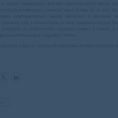
 a Lechner Tudásközpont által kiírt, azonosító kóddal ellátott ano
tosításával felkutassa a budavári Szent György tér és Dísz tér 
égeire megfogalmazható legjobb válaszokat. A díjazásban része
 szempont volt a fenntartható, a várra vonatkozó hosszú távú 
 értékőrzés és értékteremtés aspektusa mellett a funkció, a v
g követelményeinek is meg kellett felelnie.
 követően a díjazott versenyzők elektronikus levélben értesülnek el
zés