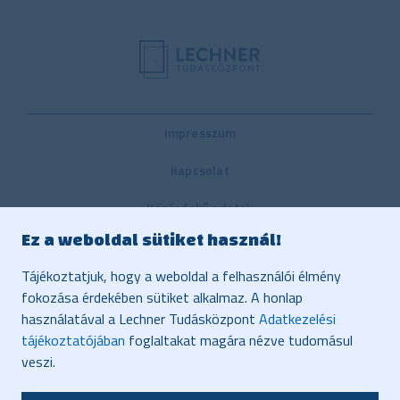
Impresszum
Kapcsolat
Közérdekű adatok
Ez a weboldal sütiket használ!
Belső visszaélés-bejelentési rendszer
Tájékoztatjuk, hogy a weboldal a felhasználói élmény
Közbeszerzés
fokozása érdekében sütiket alkalmaz. A honlap
használatával a Lechner Tudásközpont
Adatkezelési
Vonatkozó jogszabályok, dokumentumok
tájékoztatójában
foglaltakat magára nézve tudomásul
Adatvédelem
veszi.
Honlaptérkép