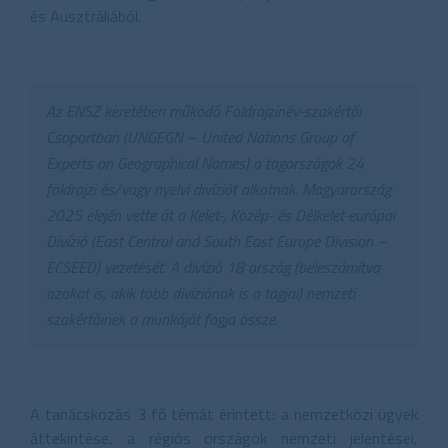
és Ausztráliából.
Az ENSZ keretében működő Földrajzinév-szakértői
Csoportban (UNGEGN – United Nations Group of
Experts on Geographical Names) a tagországok 24
földrajzi és/vagy nyelvi divíziót alkotnak. Magyarország
2025 elején vette át a Kelet-, Közép- és Délkelet-európai
Divízió (East Central and South East Europe Division –
ECSEED) vezetését. A divízió 18 ország (beleszámítva
azokat is, akik több divíziónak is a tagjai) nemzeti
szakértőinek a munkáját fogja össze.
A tanácskozás 3 fő témát érintett: a nemzetközi ügyek
áttekintése, a régiós országok nemzeti jelentései,