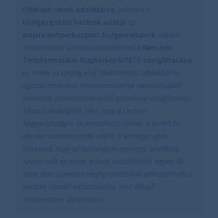
földrajzi nevek adatbázisa
, valamint a
közigazgatási határok adatai
az
inspire.lechnerkozpont.hu/geonetwork
oldalon.
Emellett bárki számára hozzáférhető a
Nemzeti
Térinformatikai Alaptérkép WMTS szolgáltatása
is
, amely az ország első, távérzékelési adatokból és
ágazati tematikus téradatrendszerek adatbázisaiból
levezetett alapadatokra épülő alaptérkép-szolgáltatása.
Téradat-stratégiánk célja, hogy a Lechner
Magyarországon és nemzetközi szinten is ismert és
elismert adatközponttá váljon. A stratégia egyik
törekvése, hogy az adatvagyon egységes, lehetőség
szerint nyílt és széles körben hozzáférhető legyen. Az
open data szemlélet meghonosításával előmozdítható a
nemzeti téradat-infrastruktúra, mint átfogó
keretrendszer létrehozása.