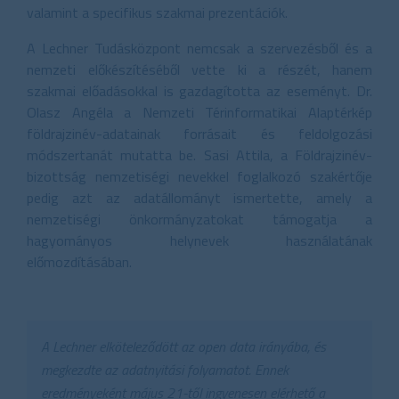
valamint a specifikus szakmai prezentációk.
A Lechner Tudásközpont nemcsak a szervezésből és a
nemzeti előkészítéséből vette ki a részét, hanem
szakmai előadásokkal is gazdagította az eseményt. Dr.
Olasz Angéla a Nemzeti Térinformatikai Alaptérkép
földrajzinév-adatainak forrásait és feldolgozási
módszertanát mutatta be. Sasi Attila, a Földrajzinév-
bizottság nemzetiségi nevekkel foglalkozó szakértője
pedig azt az adatállományt ismertette, amely a
nemzetiségi önkormányzatokat támogatja a
hagyományos helynevek használatának
előmozdításában.
A Lechner elköteleződött az open data irányába, és
megkezdte az adatnyitási folyamatot. Ennek
eredményeként május 21-től ingyenesen elérhető a