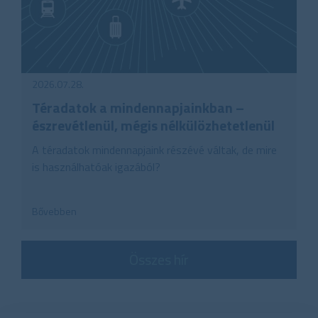
2026.07.28.
Téradatok a mindennapjainkban –
észrevétlenül, mégis nélkülözhetetlenül
A téradatok mindennapjaink részévé váltak, de mire
is használhatóak igazából?
Bővebben
Összes hír