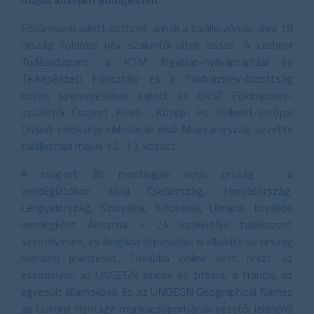
Fővárosunk adott otthont annak a találkozónak, ahol 18
ország földrajzi név szakértői ültek össze. A Lechner
Tudásközpont, a KTM Ingatlan-nyilvántartási és
Térképészeti Főosztály és a Földrajzinév-bizottság
közös szervezésében zajlott az ENSZ Földrajzinév-
szakértői Csoport Kelet-, Közép- és Délkelet-európai
Divízió elnökségi ciklusának első Magyarország vezette
találkozója május 12–13. között.
A csoport 30. meetingjén nyolc ország – a
vendéglátókon kívül Csehország, Horvátország,
Lengyelország, Szlovákia, Szlovénia, Ukrajna, továbbá
vendégként Ausztria – 24 szakértője találkozott
személyesen, és Bulgária képviselője is elküldte az ország
nemzeti jelentését. Továbbá online vett részt az
eseményen az UNGEGN elnöke és titkára, a francia, az
egyesült államokbeli, és az UNGEGN Geographical Names
as Cultural Heritage munkacsoportjának vezetői Izlandról