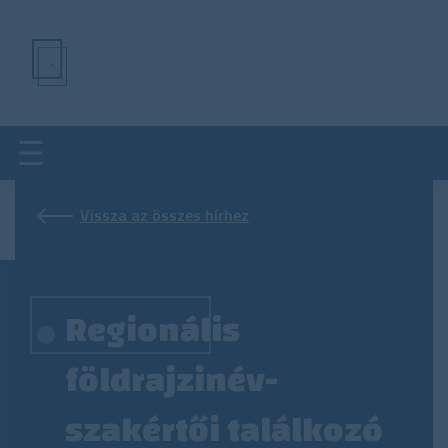
Ugrás
a
tartalomra
Vissza az összes hírhez
Regionális
földrajzinév-
szakértői találkozó