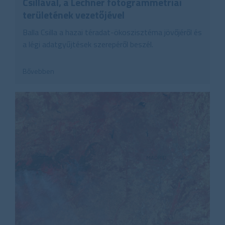
Csillával, a Lechner fotogrammetriai
területének vezetőjével
Balla Csilla a hazai téradat-ökoszisztéma jövőjéről és
a légi adatgyűjtések szerepéről beszél.
Bővebben