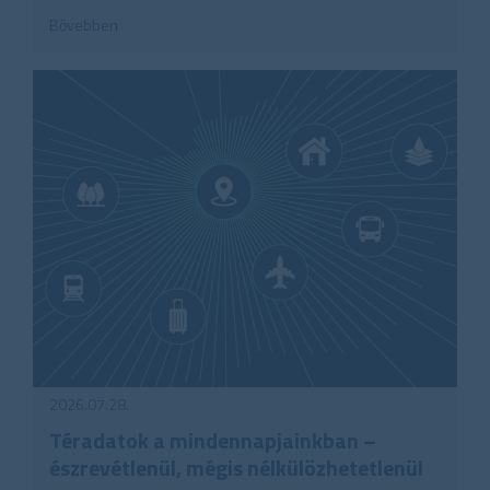
Bővebben
2026.07.28.
Téradatok a mindennapjainkban –
észrevétlenül, mégis nélkülözhetetlenül