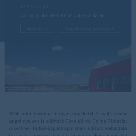
2017. május 30.
Már angolul is elérhető az online példatár
okos város
települési szolgáltatások
Több mint harminc magyar projekttel frissült a már
angol nyelven is elérhető Okos Város Online Példatár.
A Lechner Tudásközpont áprilisban indított weboldala
hazai és nemzetközi jó gyakorlatokon keresztül