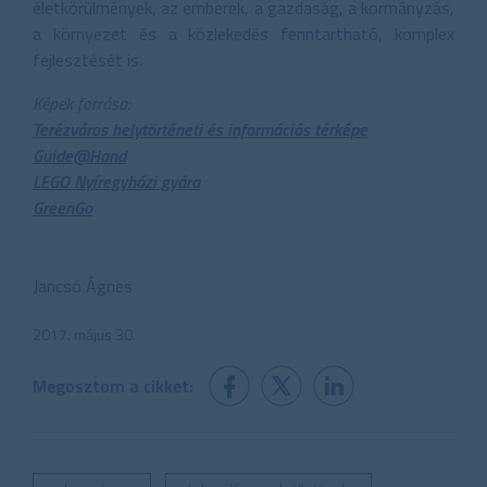
életkörülmények, az emberek, a gazdaság, a kormányzás,
a környezet és a közlekedés fenntartható, komplex
fejlesztését is.
Képek forrása:
Terézváros helytörténeti és információs térképe
Guide@Hand
LEGO Nyíregyházi gyára
GreenGo
Jancsó Ágnes
2017. május 30.
Megosztom a cikket: