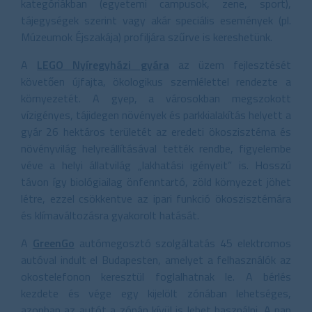
kategóriákban (egyetemi campusok, zene, sport),
tájegységek szerint vagy akár speciális események (pl.
Múzeumok Éjszakája) profiljára szűrve is kereshetünk.
A
LEGO Nyíregyházi gyára
az üzem fejlesztését
követően újfajta, ökologikus szemlélettel rendezte a
környezetét. A gyep, a városokban megszokott
vízigényes, tájidegen növények és parkkialakítás helyett a
gyár 26 hektáros területét az eredeti ökoszisztéma és
növényvilág helyreállításával tették rendbe, figyelembe
véve a helyi állatvilág „lakhatási igényeit” is. Hosszú
távon így biológiailag önfenntartó, zöld környezet jöhet
létre, ezzel csökkentve az ipari funkció ökoszisztémára
és klímaváltozásra gyakorolt hatását.
A
GreenGo
autómegosztó szolgáltatás 45 elektromos
autóval indult el Budapesten, amelyet a felhasználók az
okostelefonon keresztül foglalhatnak le. A bérlés
kezdete és vége egy kijelölt zónában lehetséges,
azonban az autót a zónán kívül is lehet használni. A nap