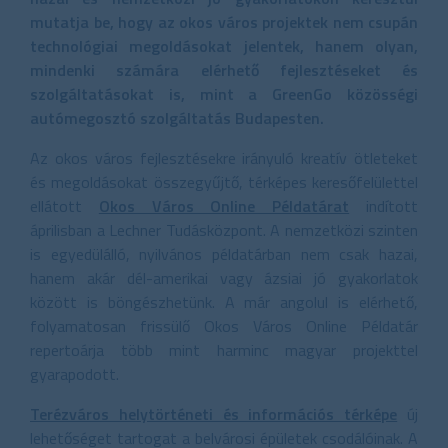
mutatja be, hogy az okos város projektek nem csupán
technológiai megoldásokat jelentek, hanem olyan,
mindenki számára elérhető fejlesztéseket és
szolgáltatásokat is, mint a GreenGo közösségi
autómegosztó szolgáltatás Budapesten.
Az okos város fejlesztésekre irányuló kreatív ötleteket
és megoldásokat összegyűjtő, térképes keresőfelülettel
ellátott
Okos Város Online Példatárat
indított
áprilisban a Lechner Tudásközpont. A nemzetközi szinten
is egyedülálló, nyilvános példatárban nem csak hazai,
hanem akár dél-amerikai vagy ázsiai jó gyakorlatok
között is böngészhetünk. A már angolul is elérhető,
folyamatosan frissülő Okos Város Online Példatár
repertoárja több mint harminc magyar projekttel
gyarapodott.
Terézváros helytörténeti és információs térképe
új
lehetőséget tartogat a belvárosi épületek csodálóinak. A