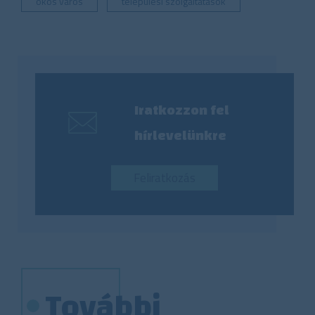
okos város
települési szolgáltatások
Iratkozzon fel
hírlevelünkre
Feliratkozás
További