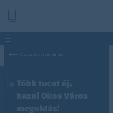
Ugrás
a
tartalomra
Vissza az összes hírhez
Több tucat új,
hazai Okos Város
megoldás!