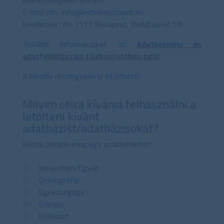
elérhetőségeken kérheti:
E-mail cím: info@lechnerkozpont.hu
Levelezési cím: 1111 Budapest, Budafoki út 59.
További információkat az
Adatkezelési és
adatfeldolgozási tájékoztatóban talál
.
A kérdőív részlegesen is kitölthető!
Milyen célra kívánja felhasználni a
letölteni kívánt
adatbázist/adatbázisokat?
Kérjük, jelöljön meg egy szakterületet!
Ismeretlen/Egyéb
Demográfia
Egészségügy
Energia
Erdészet