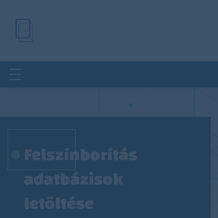
Ugrás
a
tartalomra
Felszínborítás
adatbázisok
letöltése