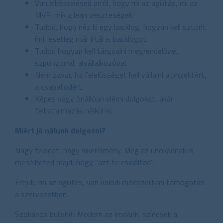
Van elképzelésed arról, hogy mi az agilitás, mi az
MVP, mik a lean veszteségek.
Tudod, hogy néz ki egy backlog, hogyan kell sztorit
írni, esetleg már írtál is backlogot.
Tudod hogyan kell tárgyalni megrendelővel,
szponzorral, alvállalkozóval.
Nem zavar, ha felelősséget kell vállalni a projektért,
a csapatodért.
Képes vagy önállóan elérni dolgokat, akár
felhatalmazás nélkül is.
Miért jó nálunk dolgozni?
Nagy feladat, nagy sikerélmény. Még az unokádnak is
mesélheted majd, hogy "azt te csináltad".
Értjük, mi az agilitás, van valódi módszertani támogatás
a szervezetben.
Szokásos bullshit: Modern az irodánk, színesek a