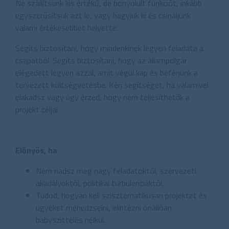
Ne szállítsunk kis értékű, de bonyolult funkciót, inkább
egyszerűsítsük azt le, vagy hagyjuk ki és csináljunk
valami értékesebbet helyette.
Segíts biztosítani, hogy mindenkinek legyen feladata a
csapatból. Segíts biztosítani, hogy az állampolgár
elégedett legyen azzal, amit végül kap és beférjünk a
tervezett költségvetésbe. Kérj segítséget, ha valamivel
elakadsz vagy úgy érzed, hogy nem teljesíthetők a
projekt céljai.
Előnyös, ha
Nem riadsz meg nagy feladatoktól, szervezeti
akadályoktól, politikai turbulenciáktól.
Tudod, hogyan kell szisztematikusan projektet és
ügyeket menedzselni, elintézni önállóan
babyszittelés nélkül.