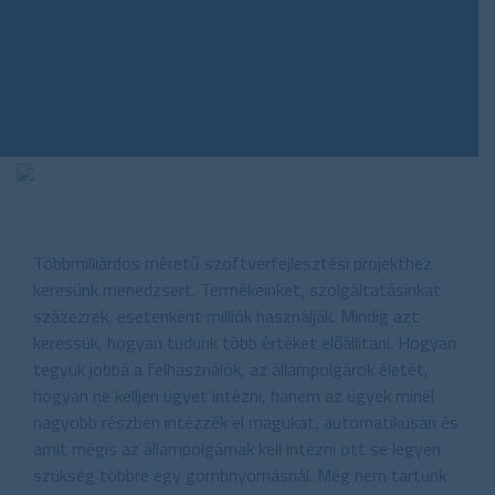
Többmilliárdos méretű szoftverfejlesztési projekthez
keresünk menedzsert. Termékeinket, szolgáltatásinkat
százezrek, esetenként milliók használják. Mindig azt
keressük, hogyan tudunk több értéket előállítani. Hogyan
tegyük jobbá a felhasználók, az állampolgárok életét,
hogyan ne kelljen ügyet intézni, hanem az ügyek minél
nagyobb részben intézzék el magukat, automatikusan és
amit mégis az állampolgárnak kell intézni ott se legyen
szükség többre egy gombnyomásnál. Még nem tartunk