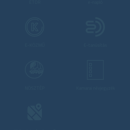
ÉTDR
e-napló
E-KÖZMŰ
E-tanúsítás
NÖSZTÉP
Kamarai névjegyzék