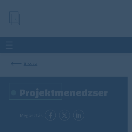
Ugrás
a
tartalomra
Vissza
Projektmenedzser
Megosztás: