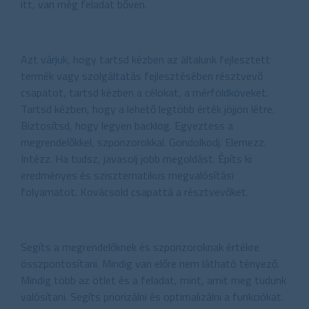
itt, van még feladat bőven.
Azt várjuk, hogy tartsd kézben az általunk fejlesztett
termék vagy szolgáltatás fejlesztésében résztvevő
csapatot, tartsd kézben a célokat, a mérföldköveket.
Tartsd kézben, hogy a lehető legtöbb érték jöjjön létre.
Biztosítsd, hogy legyen backlog. Egyeztess a
megrendelőkkel, szponzorokkal. Gondolkodj. Elemezz.
Intézz. Ha tudsz, javasolj jobb megoldást. Építs ki
eredményes és szisztematikus megvalósítási
folyamatot. Kovácsold csapattá a résztvevőket.
Segíts a megrendelőknek és szponzoroknak értékre
összpontosítani. Mindig van előre nem látható tényező.
Mindig több az ötlet és a feladat, mint, amit meg tudunk
valósítani. Segíts priorizálni és optimalizálni a funkciókat.