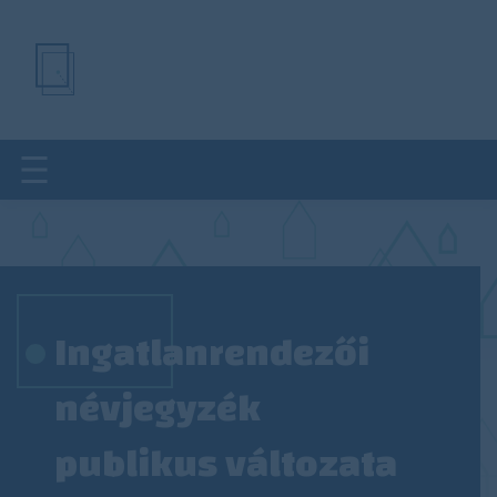
Ugrás
a
tartalomra
Ingatlanrendezői
névjegyzék
publikus változata