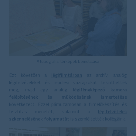
A topográfiai térképek bemutatása
Ezt követően a
légifilmtárban
az archív, analóg
légifelvételeket és repülési vázrajzokat tekinthették
meg, majd egy analóg
légifényképező kamera
felépítésének és működésének ismertetése
következett. Ezzel párhuzamosan a filmelőkészítés és
tisztítás menetét, valamint a
légifelvételek
szkennelésének folyamatát
is szemléltették kollégáink.