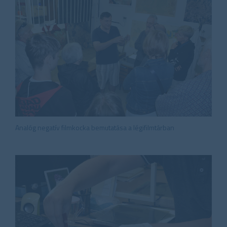
Analóg negatív filmkocka bemutatása a légifilmtárban