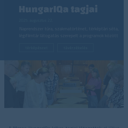
HungarIQa tagjai
2025. augusztus 22.
Naprendszer túra, szakmatörténet, térképtári séta,
légifilmtár látogatás szerepelt a programok között
térképészet
távérzékelés
A Mensa HungarIQa lelkes tagjai látogattak el július