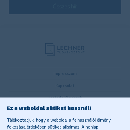
Összes hír
Impresszum
Kapcsolat
Közérdekű adatok
Ez a weboldal sütiket használ!
Belső visszaélés-bejelentési rendszer
Tájékoztatjuk, hogy a weboldal a felhasználói élmény
Közbeszerzés
fokozása érdekében sütiket alkalmaz. A honlap