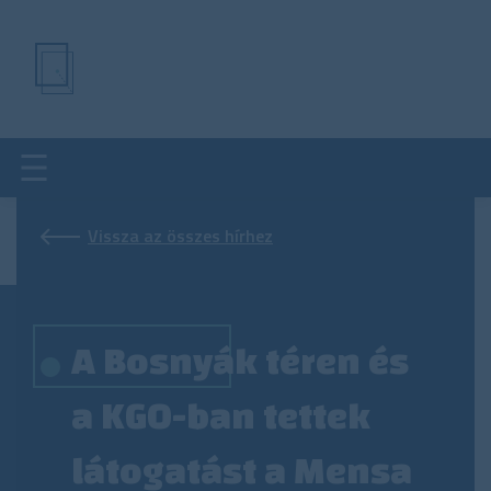
Ugrás
a
tartalomra
Vissza az összes hírhez
A Bosnyák téren és
a KGO-ban tettek
látogatást a Mensa