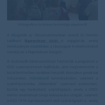
A fotografikus és lézeres technológia alapelveiről
A látogatók az Obszervatóriumban vezető út mentén
található
Naprendszer túrát
is végigjárták, amely
méretarányos modellekkel, a távolságok érzékeltetésével
mutatja be a Naprendszer bolygóit.
A résztvevők tárlatvezetéssel folytatták a programot a
KGO szakmatörténeti kiállításán, ahol megtekintették a
kutatóintézetben korábban használt klasszikus geodéziai
műszereket, műholdvevő berendezéseket, valamint a
számítástechnika „hőskorából” származó eszközöket,
köztük egy hordozható számítógépet, amely a GNSS
mérési eredmények terepi kiolvasására szolgált, valamint
a KGO 1976-ban beszerzett első számítógépét is, amely