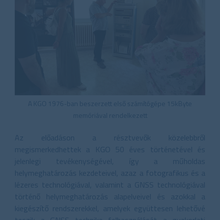
A KGO 1976-ban beszerzett első számítógépe 15kByte
memóriával rendelkezett
Az előadáson a résztvevők közelebbről
megismerkedhettek a KGO 50 éves történetével és
jelenlegi tevékenységével, így a műholdas
helymeghatározás kezdeteivel, azaz a fotografikus és a
lézeres technológiával, valamint a GNSS technológiával
történő helymeghatározás alapelveivel és azokkal a
kiegészítő rendszerekkel, amelyek együttesen lehetővé
teszik a GNSS technika felhasználását a gyakorlati