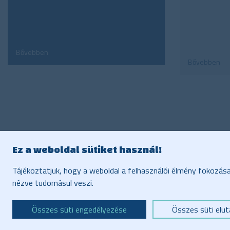
Bővebben
Bővebben
Ez a weboldal sütiket használ!
Tájékoztatjuk, hogy a weboldal a felhasználói élmény fokozás
Imp
nézve tudomásul veszi.
Von
Összes süti engedélyezése
Összes süti elut