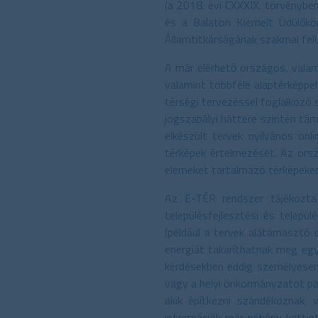
(a 2018. évi CXXXIX. törvénybe
és a Balaton Kiemelt Üdülőkör
Államtitkárságának szakmai felü
A már elérhető országos, valam
valamint többféle alaptérképpel
térségi tervezéssel foglalkozó
jogszabályi háttere szintén tá
elkészült tervek nyilvános on
térképek értelmezését. Az orsz
elemeket tartalmazó térképeken 
Az E-TÉR rendszer tájékoztató
településfejlesztési és telep
(például a tervek alátámasztó 
energiát takaríthatnak meg egyr
kérdésekben eddig személyesen 
vagy a helyi önkormányzatot pa
akik építkezni szándékoznak,
információk már néhány kattint