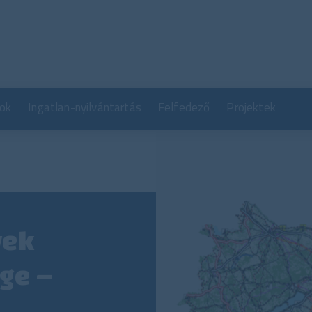
Ugrás
a
tartalomra
ok
Ingatlan-nyilvántartás
Felfedező
Projektek
vek
ége –