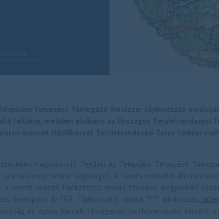
 tervezés
és Települési Tervezést Támogató Rendszer tájékoztató modulj
enítő felülete, melyben elsőként az Országos Területrendezési 
alaton Kiemelt Üdülőkörzet Területrendezési Terve térképi mell
sztésében megvalósuló Területi és Települési Tervezést Támoga
 számára nyújt online segítséget. A három modulból álló rendszer
 a részét képező tájékoztató modul térképes megjelenítő rend
Beta
ndezés menüpont E-TÉR Tájékoztató modul
alkalmazás
inter
ország és egyes kiemelt térségeinek területrendezési tervéről szó