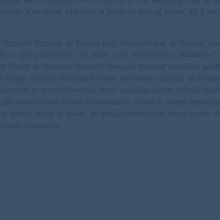
ítését a kiindulási adatoktól a hatályba lépésig kísérik, és a te
st Támogató Rendszer az Európai Unió támogatásával, az Európai Szociá
7 azonosítószámú, „3D alapú adat infrastruktúra kialakítása” c
plő Területi és Települési Tervezést Támogató Rendszer aktuálisan publi
és térségi tervezési folyamatok széles körű elektronizációja az e-közig
olyamatok és a közműtervezés, illetve közműegyeztetés átfutási idejé
sújtó adminisztratív terhek minimalizálása, ezáltal a magyar gazdasá
 többek között a terület- és településrendezéssel, illetve terület- és
tronikus támogatása.