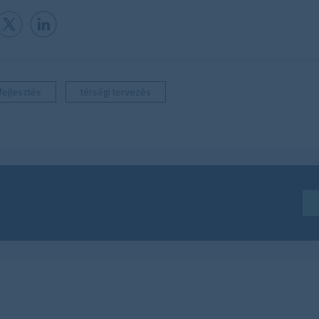
fejlesztés
térségi tervezés
Iratkozzon fel hírlevelünkre