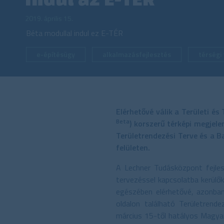
2019. április 15.
Béta modullal indul ez E-TÉR
e-építésügy
alkalmazásfejlesztés
térségi
Elérhetővé válik a Területi 
Beta
) korszerű térképi megjel
Területrendezési Terve és a B
felületen.
A Lechner Tudásközpont fejle
tervezéssel kapcsolatba kerülők
egészében elérhetővé, azonban
oldalon található Területre
március 15-től hatályos Magyar