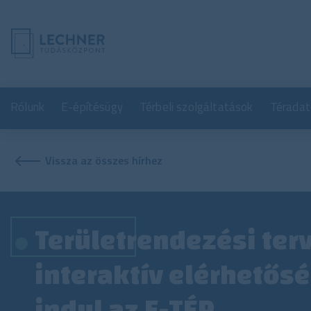
Rólunk
E-építésügy
Térbeli szolgáltatások
Téradat
Vissza az összes hírhez
Területrendezési ter
interaktív elérhetős
indul az E-TÉR