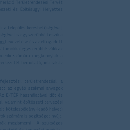
meráció Területrendezési Tervét
észeti és Építésügyi Helyettes
k a település kereshetőségével,
őségével is egyszerűbbé teszik a
tum
bevezetése és az elfogadott
mátumokkal egyszerűbbé válik az
indenki számára megkönnyítik a
zerkezetét bemutató, interaktív
jlesztési, területrendezési, a
llett az egyéb szakmai anyagok
 Az E-TÉR használatával időt és
i, valamint építészeti tervezési
lt kötelespéldány-leadó helyet)
ok számára is segítséget nyújt,
etnék megismerni. A szükséges
gyeztető és tervezési modullal,