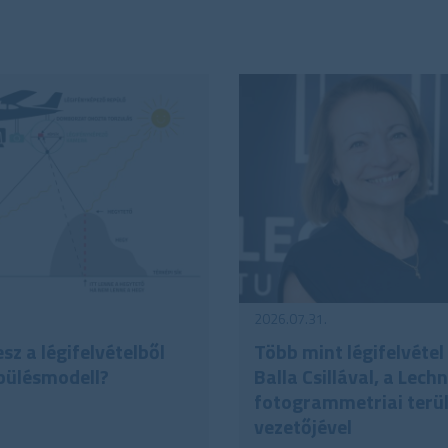
2026.07.31.
sz a légifelvételből
Több mint légifelvétel 
pülésmodell?
Balla Csillával, a Lech
fotogrammetriai terü
vezetőjével