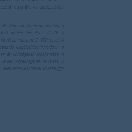
rvezési, valamint az egyeztetési
lis Alap társfinanszírozásával, a
ímű projekt keretében készül. A
kált része kapta az E_TÉR nevet. A
azgatás kiszélesítése keretében, a
nek és költségének csökkentése, a
g versenyképességének növelése. A
 településfejlesztéssel összefüggő