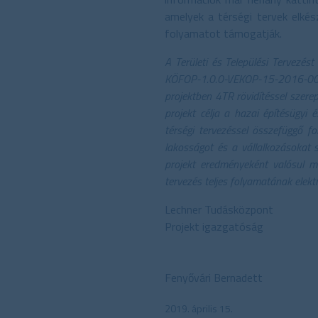
amelyek a térségi tervek elkész
folyamatot támogatják.
A Területi és Települési Tervezé
KÖFOP-1.0.0-VEKOP-15-2016-0003
projektben 4TR rövidítéssel szere
projekt célja a hazai építésügyi 
térségi tervezéssel összefüggő f
lakosságot és a vállalkozásokat 
projekt eredményeként valósul meg
tervezés teljes folyamatának elek
Lechner Tudásközpont
Projekt igazgatóság
Fenyővári Bernadett
2019. április 15.