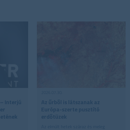
2026.07.30.
– Interjú
Az űrből is látszanak az
ner
Európa-szerte pusztító
letének
erdőtüzek
Az elmúlt hetek száraz és meleg