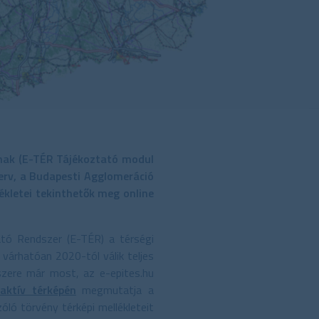
ának (E-TÉR Tájékoztató modul
Terv, a Budapesti Agglomeráció
ékletei tekinthetők meg online
tó Rendszer (E-TÉR) a térségi
 várhatóan 2020-tól válik teljes
szere már most, az e-epites.hu
aktív térképén
megmutatja a
ló törvény térképi mellékleteit