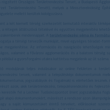
n rögzített Országos Területrendezési Tervet, a Budapesti Agglo
zet Területrendezési Tervét), melyek a Miniszterelnökség Épít
gyelete mellett kerültek kidolgozásra.
int a két kiemelt térség szerkezetét bemutató interaktív térképe
, a rétegek átlátszóvá tételével és együttes megjelenítési lehet
 szakemberek mindennapjait. A
területrendezési séma és formá
mogatja a térségi tervezők munkáját, mivel egységes téradat-for
line megjelenítése. Az információs és navigációs lehetőségek m
ágos, valamint a fővárosi agglomerációs és a balatoni térség s
például a gyorsforgalmi utakra kattintva megjelenik az út száma.
 moduljának teljes indulásakor az online felületen a területfe
ülésrendezési tervek, valamint a településképi dokumentumok me
dokumentumai, jogszabályok és fogalmak) is elérhetőek lesznek.
észt azok, akik területrendezési, településrendezési és fejlesztés
keresték fel a Lechner Tudásközpontot (mint jogszabályba fogla
pír alapú dokumentumokért, másrészt a rendszer azon állampolgár
 vagy a saját környezetüket érintő terveket, előírásokat szer
ással, webes felületen elérhetők. Az E-TÉR kiegészül majd az e