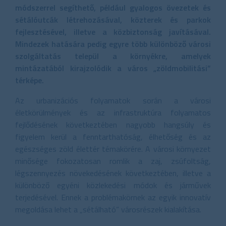
módszerrel segíthető, például gyalogos övezetek és
sétálóutcák létrehozásával, közterek és parkok
fejlesztésével, illetve a közbiztonság javításával.
Mindezek hatására pedig egyre több különböző városi
szolgáltatás települ a környékre, amelyek
mintázatából kirajzolódik a város „zöldmobilitási”
térképe.
Az urbanizációs folyamatok során a városi
életkörülmények és az infrastruktúra folyamatos
fejlődésének következtében nagyobb hangsúly és
figyelem kerül a fenntarthatóság, élhetőség és az
egészséges zöld élettér témakörére. A városi környezet
minősége fokozatosan romlik a zaj, zsúfoltság,
légszennyezés növekedésének következtében, illetve a
különböző egyéni közlekedési módok és járművek
terjedésével. Ennek a problémakörnek az egyik innovatív
megoldása lehet a „sétálható” városrészek kialakítása.