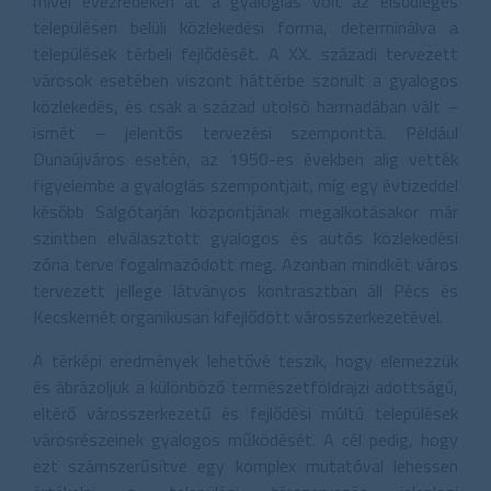
mivel évezredeken át a gyaloglás volt az elsődleges
településen belüli közlekedési forma, determinálva a
települések térbeli fejlődését. A XX. századi tervezett
városok esetében viszont háttérbe szorult a gyalogos
közlekedés, és csak a század utolsó harmadában vált –
ismét – jelentős tervezési szemponttá. Például
Dunaújváros esetén, az 1950-es években alig vették
figyelembe a gyaloglás szempontjait, míg egy évtizeddel
később Salgótarján központjának megalkotásakor már
szintben elválasztott gyalogos és autós közlekedési
zóna terve fogalmazódott meg. Azonban mindkét város
tervezett jellege látványos kontrasztban áll Pécs és
Kecskemét organikusan kifejlődött városszerkezetével.
A térképi eredmények lehetővé teszik, hogy elemezzük
és ábrázoljuk a különböző természetföldrajzi adottságú,
eltérő városszerkezetű és fejlődési múltú települések
városrészeinek gyalogos működését. A cél pedig, hogy
ezt számszerűsítve egy komplex mutatóval lehessen