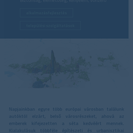
Biztonság, elérhetőség, kényelem, vonzerő
alkalmazásfejlesztés
települési szolgáltatások
Napjainkban egyre több európai városban találunk
autóktól elzárt, belső városrészeket, ahová az
emberek kifejezetten a séta kedvéért mennek.
Kialakulásuk többféle építészeti és urbanisztikai