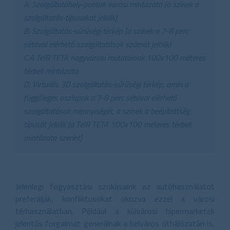
A: Szolgáltatóhely-pontok városi mintázata (a színek a
szolgáltatás-típusokat jelölik)
B: Szolgáltatás-sűrűségi térkép (a színek a 7-8 perc
sétával elérhető szolgáltatások számát jelölik)
C:A TeIR TETA nagyvárosi mutatóinak 100x100 méteres
térbeli mintázata
D: Virtuális 3D szolgáltatás-sűrűségi térkép, amin a
függőleges oszlopok a 7-8 perc sétával elérhető
szolgáltatások mennyiségét, a színek a beépítettség
típusát jelölik (a TeIR TETA 100x100 méteres térbeli
mintázata szerint)
Jelenlegi fogyasztási szokásaink az autóhasználatot
preferálják, konfliktusokat okozva ezzel a városi
térhasználatban. Például a külvárosi hipermarketek
jelentős forgalmat generálnak a belváros úthálózatán is,