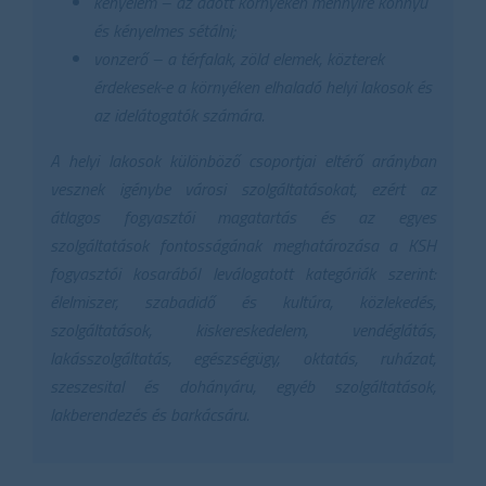
kényelem – az adott környéken mennyire könnyű
és kényelmes sétálni;
vonzerő – a térfalak, zöld elemek, közterek
érdekesek-e a környéken elhaladó helyi lakosok és
az idelátogatók számára.
A helyi lakosok különböző csoportjai eltérő arányban
vesznek igénybe városi szolgáltatásokat, ezért az
átlagos fogyasztói magatartás és az egyes
szolgáltatások fontosságának meghatározása a KSH
fogyasztói kosarából leválogatott kategóriák szerint:
élelmiszer, szabadidő és kultúra, közlekedés,
szolgáltatások, kiskereskedelem, vendéglátás,
lakásszolgáltatás, egészségügy, oktatás, ruházat,
szeszesital és dohányáru, egyéb szolgáltatások,
lakberendezés és barkácsáru.