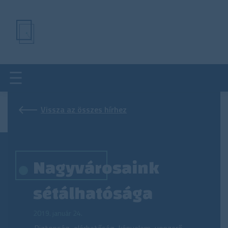
Ugrás
a
tartalomra
Vissza az összes hírhez
Nagyvárosaink
sétálhatósága
2019. január 24.