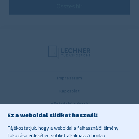
Összes hír
Impresszum
Kapcsolat
Közérdekű adatok
Ez a weboldal sütiket használ!
Belső visszaélés-bejelentési rendszer
Tájékoztatjuk, hogy a weboldal a felhasználói élmény
Közbeszerzés
fokozása érdekében sütiket alkalmaz. A honlap