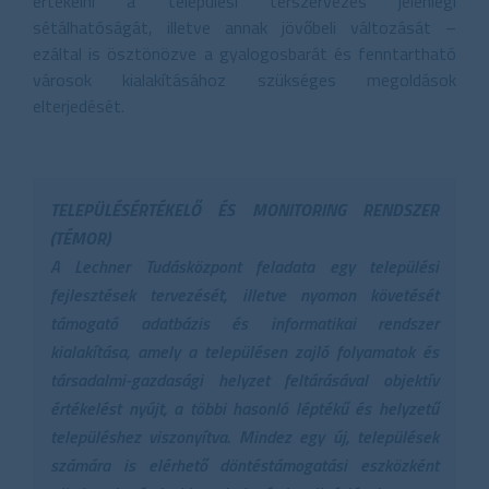
értékelni a települési térszervezés jelenlegi
sétálhatóságát, illetve annak jövőbeli változását –
ezáltal is ösztönözve a gyalogosbarát és fenntartható
városok kialakításához szükséges megoldások
elterjedését.
TELEPÜLÉSÉRTÉKELŐ ÉS MONITORING RENDSZER
(TÉMOR)
A Lechner Tudásközpont feladata egy települési
fejlesztések tervezését, illetve nyomon követését
támogató adatbázis és informatikai rendszer
kialakítása, amely a településen zajló folyamatok és
társadalmi-gazdasági helyzet feltárásával objektív
értékelést nyújt, a többi hasonló léptékű és helyzetű
településhez viszonyítva. Mindez egy új, települések
számára is elérhető döntéstámogatási eszközként