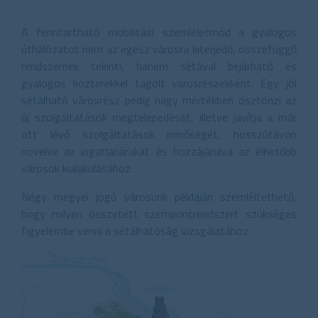
A fenntartható mobilitási szemléletmód a gyalogos
úthálózatot nem az egész városra kiterjedő, összefüggő
rendszernek tekinti, hanem sétával bejárható és
gyalogos közterekkel tagolt városrészekként. Egy jól
sétálható városrész pedig nagy mértékben ösztönzi az
új szolgáltatások megtelepedését, illetve javítja a már
ott lévő szolgáltatások minőségét, hosszútávon
növelve az ingatlanárakat és hozzájárulva az élhetőbb
városok kialakulásához.
Négy megyei jogú városunk példáján szemléltethető,
hogy milyen összetett szempontrendszert szükséges
figyelembe venni a sétálhatóság vizsgálatához.