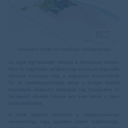
Dunaújváros virtuális 3D szolgáltatás-sűrűségi térképe
Az egyik legfontosabb tényező a domborzati helyzet:
Pécs és Salgótarján sétálhatósági viszonyait hegyvidéki
fekvésük határozza meg, a völgyekben koncentrálódó
fő- és mellékközpontokkal, illetve a közéjük ékelődő
hegyoldalak elválasztó hatásával, míg Dunaújváros és
Kecskemét síkvidéki fekvése nem szab határt a város
terjeszkedésének.
A másik alapvető szempont a településszerkezet
tervezettsége vagy organikus módon fejlődöttsége,