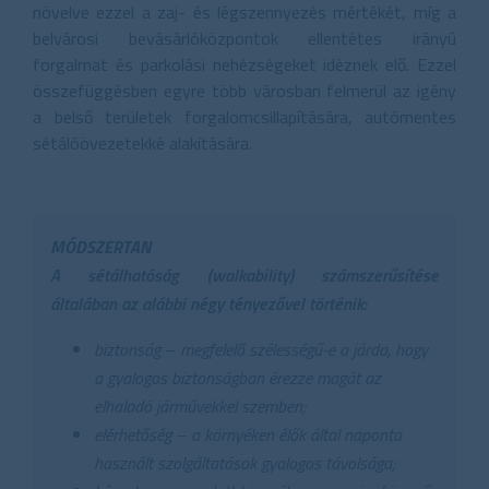
növelve ezzel a zaj- és légszennyezés mértékét, míg a
belvárosi bevásárlóközpontok ellentétes irányú
forgalmat és parkolási nehézségeket idéznek elő. Ezzel
összefüggésben egyre több városban felmerül az igény
a belső területek forgalomcsillapítására, autómentes
sétálóövezetekké alakítására.
MÓDSZERTAN
A sétálhatóság (walkability) számszerűsítése
általában az alábbi négy tényezővel történik:
biztonság – megfelelő szélességű-e a járda, hogy
a gyalogos biztonságban érezze magát az
elhaladó járművekkel szemben;
elérhetőség – a környéken élők által naponta
használt szolgáltatások gyalogos távolsága;