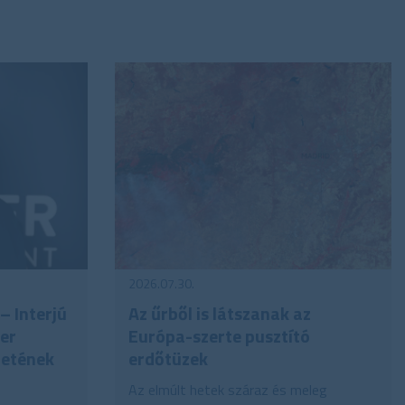
2026.07.30.
– Interjú
Az űrből is látszanak az
ner
Európa-szerte pusztító
letének
erdőtüzek
Az elmúlt hetek száraz és meleg