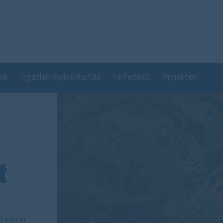
Ugrás
a
tartalomra
ok
Ingatlan-nyilvántartás
Felfedező
Projektek
t
 Lechner