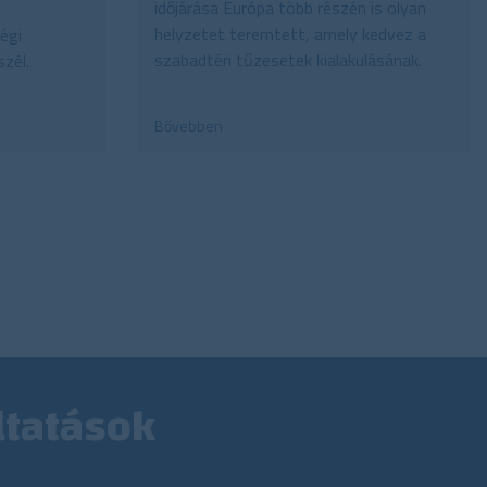
időjárása Európa több részén is olyan
helyzetet teremtett, amely kedvez a
égi
szabadtéri tűzesetek kialakulásának.
zél.
Bővebben
ltatások