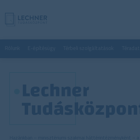
Rólunk
E-építésügy
Térbeli szolgáltatások
Téradat
Lechner
Tudásközpon
Hazánkban – minisztériumi szakmai háttérintézményként – a