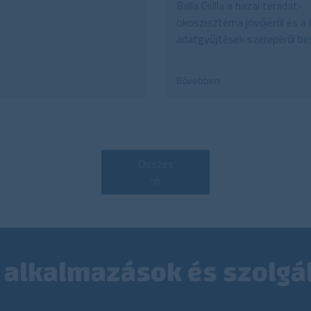
Balla Csilla a hazai téradat-
ökoszisztéma jövőjéről és a l
adatgyűjtések szerepéről bes
Bővebben
Összes
hír
 alkalmazások és szolgá