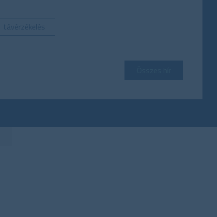
távérzékelés
Összes hír