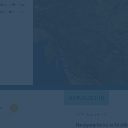
k kezelésével,
elepülések, az
AKTUÁLIS HÍR
2026. augusztus 6.
Hogyan lesz a légi