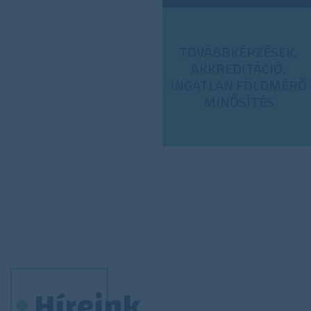
TOVÁBBKÉPZÉSEK,
AKKREDITÁCIÓ,
INGATLAN FÖLDMÉRŐ
MINŐSÍTÉS
Híreink