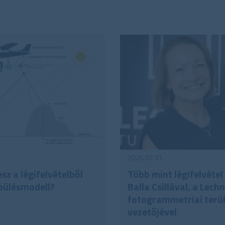
2026.07.31.
sz a légifelvételből
Több mint légifelvétel 
pülésmodell?
Balla Csillával, a Lech
fotogrammetriai terü
vezetőjével