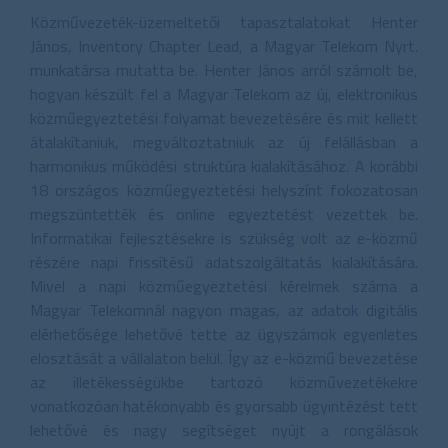
Közművezeték-üzemeltetői tapasztalatokat Henter
János, Inventory Chapter Lead, a Magyar Telekom Nyrt.
munkatársa mutatta be. Henter János arról számolt be,
hogyan készült fel a Magyar Telekom az új, elektronikus
közműegyeztetési folyamat bevezetésére és mit kellett
átalakítaniuk, megváltoztatniuk az új felállásban a
harmonikus működési struktúra kialakításához. A korábbi
18 országos közműegyeztetési helyszínt fokozatosan
megszüntették és online egyeztetést vezettek be.
Informatikai fejlesztésekre is szükség volt az e-közmű
részére napi frissítésű adatszolgáltatás kialakítására.
Mivel a napi közműegyeztetési kérelmek száma a
Magyar Telekomnál nagyon magas, az adatok digitális
elérhetősége lehetővé tette az ügyszámok egyenletes
elosztását a vállalaton belül. Így az e-közmű bevezetése
az illetékességükbe tartozó közművezetékekre
vonatkozóan hatékonyabb és gyorsabb ügyintézést tett
lehetővé és nagy segítséget nyújt a rongálások