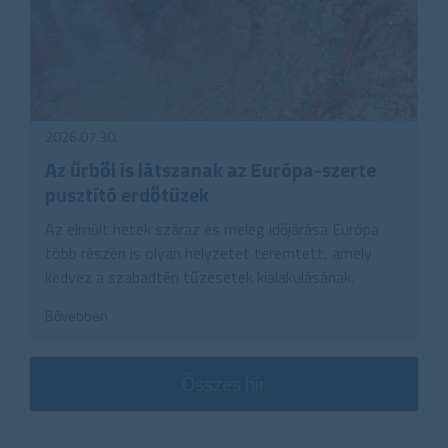
2026.07.30.
Az űrből is látszanak az Európa-szerte
pusztító erdőtüzek
Az elmúlt hetek száraz és meleg időjárása Európa
több részén is olyan helyzetet teremtett, amely
kedvez a szabadtéri tűzesetek kialakulásának.
Bővebben
Összes hír