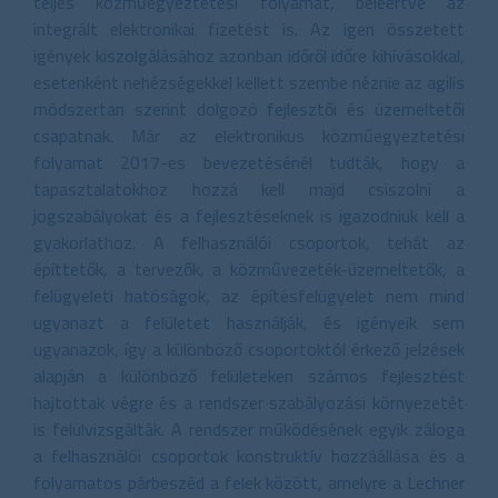
teljes közműegyeztetési folyamat, beleértve az
integrált elektronikai fizetést is. Az igen összetett
igények kiszolgálásához azonban időről időre kihívásokkal,
esetenként nehézségekkel kellett szembe néznie az agilis
módszertan szerint dolgozó fejlesztői és üzemeltetői
csapatnak. Már az elektronikus közműegyeztetési
folyamat 2017-es bevezetésénél tudták, hogy a
tapasztalatokhoz hozzá kell majd csiszolni a
jogszabályokat és a fejlesztéseknek is igazodniuk kell a
gyakorlathoz. A felhasználói csoportok, tehát az
építtetők, a tervezők, a közművezeték-üzemeltetők, a
felügyeleti hatóságok, az építésfelügyelet nem mind
ugyanazt a felületet használják, és igényeik sem
ugyanazok, így a különböző csoportoktól érkező jelzések
alapján a különböző felületeken számos fejlesztést
hajtottak végre és a rendszer szabályozási környezetét
is felülvizsgálták. A rendszer működésének egyik záloga
a felhasználói csoportok konstruktív hozzáállása és a
folyamatos párbeszéd a felek között, amelyre a Lechner