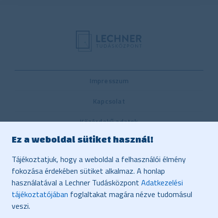
Impresszum
Kapcsolat
Közérdekű adatok
Ez a weboldal sütiket használ!
Belső visszaélés-bejelentési rendszer
Tájékoztatjuk, hogy a weboldal a felhasználói élmény
Közbeszerzés
fokozása érdekében sütiket alkalmaz. A honlap
használatával a Lechner Tudásközpont
Adatkezelési
Vonatkozó jogszabályok, dokumentumok
tájékoztatójában
foglaltakat magára nézve tudomásul
Adatvédelem
veszi.