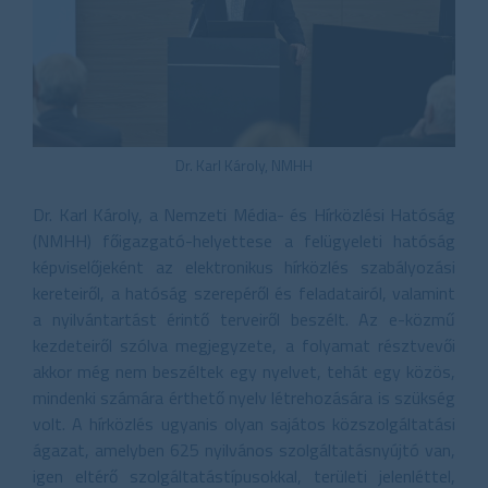
Dr. Karl Károly, NMHH
Dr. Karl Károly, a Nemzeti Média- és Hírközlési Hatóság
(NMHH) főigazgató-helyettese a felügyeleti hatóság
képviselőjeként az elektronikus hírközlés szabályozási
kereteiről, a hatóság szerepéről és feladatairól, valamint
a nyilvántartást érintő terveiről beszélt. Az e-közmű
kezdeteiről szólva megjegyzete, a folyamat résztvevői
akkor még nem beszéltek egy nyelvet, tehát egy közös,
mindenki számára érthető nyelv létrehozására is szükség
volt. A hírközlés ugyanis olyan sajátos közszolgáltatási
ágazat, amelyben 625 nyilvános szolgáltatásnyújtó van,
igen eltérő szolgáltatástípusokkal, területi jelenléttel,