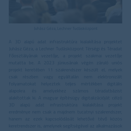
Juhász Géza, Lechner Tudásközpont
A 3D alapú adat infrastruktúra kialakítása projektet
Juhász Géza, a Lechner Tudásközpont Térségi és Téradat
Főosztályának vezetője, a projekt szakmai vezetője
mutatta be. A 2023 júniusának végén záruló uniós
projekt keretében 11 szakrendszer készült el, melyek
csak részben vagy egyáltalán nem elektronizált
folyamatokat helyeztek teljes mértékben digitális
alapokra és amelyekhez számos téradatbázist
alakítottak ki. A magyar építésügy digitalizációját célzó
3D alapú adat infrastruktúra kialakítása projekt
eredménye nem csak a majdnem tucatnyi szakrendszer,
hanem az ezek kapcsolódását lehetővé tévő közös
keretrendszer is, amelynek segítségével az alkalmazások