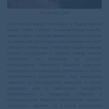
Németh Gábor, MMK
A konferencia délutáni szekciójában a Magyar Mérnöki
Kamara (MMK) e-közmű munkacsoportjának vezetője,
Németh Gábor, a tervezők oldaláról közelítve mutatta be
az elektronizált közműegyeztetés bevezetése óta eltelt
időszakot. A kezdetekkor a változásra reagálva a kamara
elkezdte összegyűjteni a mérnökök, szakági tervezők
észrevételeit és létrehozták az e-közmű
munkacsoportot. Tájékoztató fórumokat szerveztek
országszerte a kamarai tagság informálására a Lechner
Tudásközponttal együttműködve, majd javaslataikkal
segítették az adatszolgáltatás evolúcióját. A kezdeti
nehézségek után is folyamatosan támogatták
észrevételeikkel a szolgáltatás fejlődését a
közműegyeztetési folyamat zökkenőmentes, hatékony
működéséért. Kiemelte, az e-közmű működésének