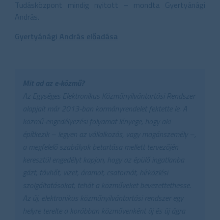
Tudásközpont mindig nyitott – mondta Gyertyánági
András.
Gyertyánági András előadása
Mit ad az e-közmű?
Az Egységes Elektronikus Közműnyilvántartási Rendszer
alapjait már 2013-ban kormányrendelet fektette le. A
közmű-engedélyezési folyamat lényege, hogy aki
építkezik – legyen az vállalkozás, vagy magánszemély –,
a megfelelő szabályok betartása mellett tervezőjén
keresztül engedélyt kapjon, hogy az épülő ingatlanba
gázt, távhőt, vizet, áramot, csatornát, hírközlési
szolgáltatásokat, tehát a közműveket bevezettethesse.
Az új, elektronikus közműnyilvántartási rendszer egy
helyre terelte a korábban közművenként új és új ágra