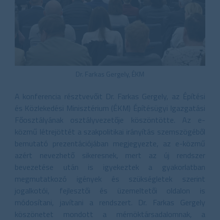
Dr. Farkas Gergely, ÉKM
A konferencia résztvevőit Dr. Farkas Gergely, az Építési
és Közlekedési Minisztérium (ÉKM) Építésügyi Igazgatási
Főosztályának osztályvezetője köszöntötte. Az e-
közmű létrejöttét a szakpolitikai irányítás szemszögéből
bemutató prezentációjában megjegyezte, az e-közmű
azért nevezhető sikeresnek, mert az új rendszer
bevezetése után is igyekeztek a gyakorlatban
megmutatkozó igények és szükségletek szerint
jogalkotói, fejlesztői és üzemeltetői oldalon is
módosítani, javítani a rendszert. Dr. Farkas Gergely
köszönetet mondott a mérnöktársadalomnak, a