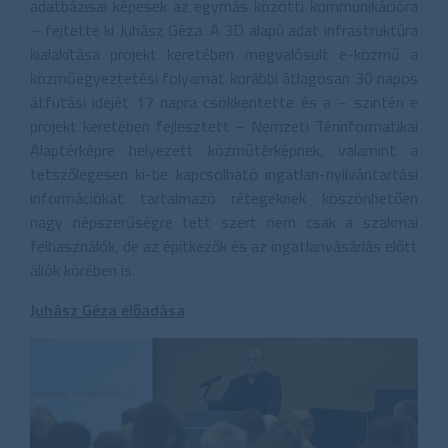
adatbázisai képesek az egymás közötti kommunikációra
– fejtette ki Juhász Géza. A 3D alapú adat infrastruktúra
kialakítása projekt keretében megvalósult e-közmű a
közműegyeztetési folyamat korábbi átlagosan 30 napos
átfutási idejét 17 napra csökkentette és a – szintén e
projekt keretében fejlesztett – Nemzeti Térinformatikai
Alaptérképre helyezett közműtérképnek, valamint a
tetszőlegesen ki-be kapcsolható ingatlan-nyilvántartási
információkat tartalmazó rétegeknek köszönhetően
nagy népszerűségre tett szert nem csak a szakmai
felhasználók, de az építkezők és az ingatlanvásárlás előtt
állók körében is.
Juhász Géza előadása