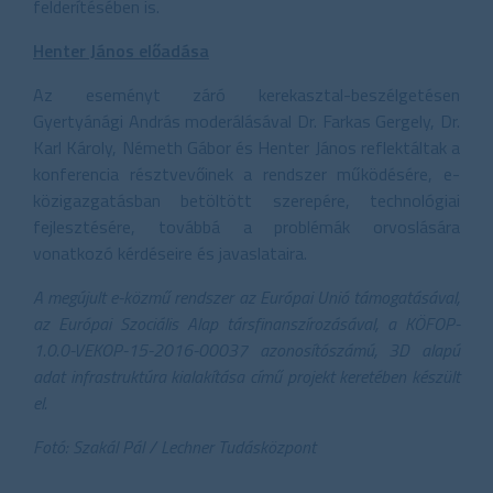
felderítésében is.
Henter János előadása
Az eseményt záró kerekasztal-beszélgetésen
Gyertyánági András moderálásával Dr. Farkas Gergely, Dr.
Karl Károly, Németh Gábor és Henter János reflektáltak a
konferencia résztvevőinek a rendszer működésére, e-
közigazgatásban betöltött szerepére, technológiai
fejlesztésére, továbbá a problémák orvoslására
vonatkozó kérdéseire és javaslataira.
A megújult e-közmű rendszer az Európai Unió támogatásával,
az Európai Szociális Alap társfinanszírozásával, a KÖFOP-
1.0.0-VEKOP-15-2016-00037 azonosítószámú, 3D alapú
adat infrastruktúra kialakítása című projekt keretében készült
el.
Fotó: Szakál Pál / Lechner Tudásközpont