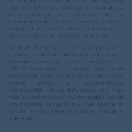
és meghaladott modern építészeti formákat, hogy
eközben a modernizmus funkcionális vívmányai, világos,
tiszta szerkezetei és szerkesztési elvei is
megőrződhessenek. Elmélyedt a napenergia építészeti
eszközökkel való hasznosításának tudományában, s
itthon az elsők közt épített passzív szolárházakat.
Az elmúlt évtizedekben számos emlékműtervvel és
megvalósult emlékművel állított mementót azoknak a
történelmi eseményeknek, a második világégésnek, az
1956-os forradalomnak, a rendszerváltásnak, melyek
Magyarország történelmén keresztül személyes sorsát,
szakmai pályáját is visszavonhatatlanul
megváltoztatták. Jelenleg legfontosabb célja, hogy
méltó emlékmű kerüljön az 1945-ben legyilkolt leventék
pozsonyligetfalui tömegsírja fölé, mely egyúttal az
ugyanitt 907-ben megvívott pozsonyi csatának is
emléket állít.