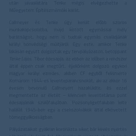
után javaslatára Tenke mégis elvégezhette a
Műegyetem Építészmérnöki karát.
Callmeyer és Tenke úgy került előbb szoros
munkakapcsolatba, majd kötött egymással mély
barátságot, hogy nem is tudtak egymás családjának
királyi honvédségi múltjáról. Egy este, amikor Tenke
lakásán együtt dolgoztak egy tervpályázaton, betoppant
Tenke Lajos
, Tibor édesapja, az ebben az időben a rendszer
által éppen csak megtűrt, éjjeliőrként dolgozó egykori
magyar királyi ezredes, akiben CF egyből felismerte
Komárom 1944-es leventeparancsnokát, aki az akkor 16
évesen bevonuló Callmeyert hazaküldte, és ezzel
megmentette az életét – kilencven leventetársa pont
édesapjának szülőfalujában, Pozsonyligetfaluban lelte
halálát 1945-ben egy a csehszolvákok által elkövetett
tömeggyilkosságban.
Pályázataikat gyakran koronázta siker, bár kevés nyertes