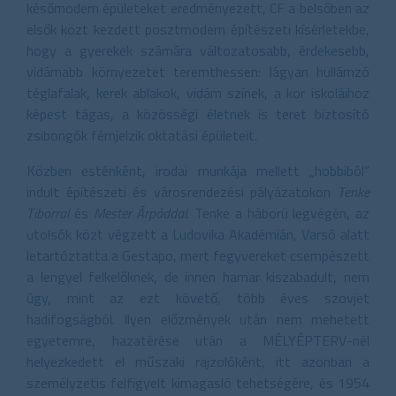
későmodern épületeket eredményezett, CF a belsőben az
elsők közt kezdett posztmodern építészeti kísérletekbe,
hogy a gyerekek számára változatosabb, érdekesebb,
vidámabb környezetet teremthessen: lágyan hullámzó
téglafalak, kerek ablakok, vidám színek, a kor iskoláihoz
képest tágas, a közösségi életnek is teret biztosító
zsibongók fémjelzik oktatási épületeit.
Közben esténként, irodai munkája mellett „hobbiból”
indult építészeti és városrendezési pályázatokon
Tenke
Tiborral
és
Mester Árpáddal
. Tenke a háború legvégén, az
utolsók közt végzett a Ludovika Akadémián, Varsó alatt
letartóztatta a Gestapo, mert fegyvereket csempészett
a lengyel felkelőknek, de innen hamar kiszabadult, nem
úgy, mint az ezt követő, több éves szovjet
hadifogságból. Ilyen előzmények után nem mehetett
egyetemre, hazatérése után a MÉLYÉPTERV-nél
helyezkedett el műszaki rajzolóként, itt azonban a
személyzetis felfigyelt kimagasló tehetségére, és 1954