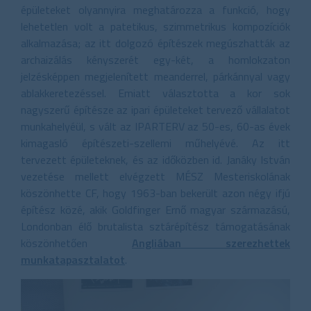
épületeket olyannyira meghatározza a funkció, hogy
lehetetlen volt a patetikus, szimmetrikus kompozíciók
alkalmazása; az itt dolgozó építészek megúszhatták az
archaizálás kényszerét egy-két, a homlokzaton
jelzésképpen megjelenített meanderrel, párkánnyal vagy
ablakkeretezéssel. Emiatt választotta a kor sok
nagyszerű építésze az ipari épületeket tervező vállalatot
munkahelyéül, s vált az IPARTERV az 50-es, 60-as évek
kimagasló építészeti-szellemi műhelyévé. Az itt
tervezett épületeknek, és az időközben id. Janáky István
vezetése mellett elvégzett MÉSZ Mesteriskolának
köszönhette CF, hogy 1963-ban bekerült azon négy ifjú
építész közé, akik Goldfinger Ernő magyar származású,
Londonban élő brutalista sztárépítész támogatásának
köszönhetően
Angliában szerezhettek
munkatapasztalatot
.