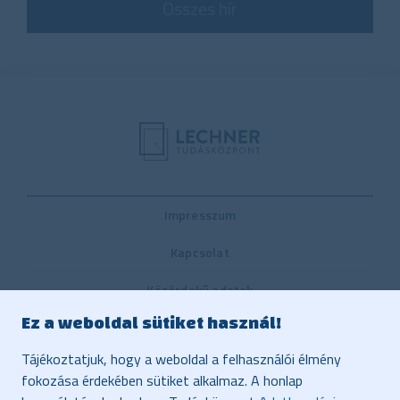
Összes hír
Impresszum
Kapcsolat
Közérdekű adatok
Ez a weboldal sütiket használ!
Belső visszaélés-bejelentési rendszer
Tájékoztatjuk, hogy a weboldal a felhasználói élmény
Közbeszerzés
fokozása érdekében sütiket alkalmaz. A honlap