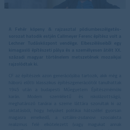
A Fehér köpeny & rajzasztal pódiumbeszélgetés-
sorozat hatodik estjén Callmeyer Ferenc építész volt a
Lechner Tudásközpont vendége. Elbeszéléseiből egy
kimagasló építészeti pálya és a személyesen átélt XX.
századi magyar történelem metszetének mozaikjai
rajzolódtak ki.
CF az építészek azon generációjába tartozik, akik még a
háború előtti klasszikus építészgenerációtól tanulhattak
1945 után a budapesti Műegyetem Építészmérnöki
karán. Modern szemléletű és iskolázottságú,
meghatározó tanárai a szeme láttára szorultak ki az
oktatásból, hogy helyüket politikai hátszéllel gyorsan
magasra emelkedő, a sztálini-zsdanovi szocialista
realizmus felé elkötelezett (vagy magukat annak