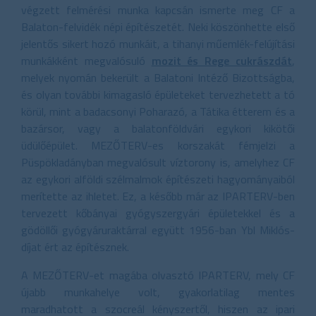
végzett felmérési munka kapcsán ismerte meg CF a
Balaton-felvidék népi építészetét. Neki köszönhette első
jelentős sikert hozó munkáit, a tihanyi műemlék-felújítási
munkákként megvalósuló
mozit és Rege cukrászdát
,
melyek nyomán bekerült a Balatoni Intéző Bizottságba,
és olyan további kimagasló épületeket tervezhetett a tó
körül, mint a badacsonyi Poharazó, a Tátika étterem és a
bazársor, vagy a balatonföldvári egykori kikötői
üdülőépület. MEZŐTERV-es korszakát fémjelzi a
Püspökladányban megvalósult víztorony is, amelyhez CF
az egykori alföldi szélmalmok építészeti hagyományaiból
merítette az ihletet. Ez, a később már az IPARTERV-ben
tervezett kőbányai gyógyszergyári épületekkel és a
gödöllői gyógyáruraktárral együtt 1956-ban Ybl Miklós-
díjat ért az építésznek.
A MEZŐTERV-et magába olvasztó IPARTERV, mely CF
újabb munkahelye volt, gyakorlatilag mentes
maradhatott a szocreál kényszertől, hiszen az ipari