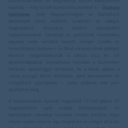
pályaművük épült fel. Megvalósult viszont elképzeléseik
nyomán – még ha sok kompromisszummal is –
Újpalota
lakótelepe
, mely Magyarországon az iparosított
lakótelepek közül elsőként szakított az eddigre
meghaladott, klasszikus modern városépítési
hagyományokkal. Sávházak és pontházak mechanikus
egymás mellé sorolása helyett
Georges Candilis
és
tervezőtársai toulouse-i Le Mirail városrészének példáját
követve megpróbálkoztak a városi utca és tér
újradefiniálásával, visszahozva tervükbe a köztereket
határoló, egybefüggő térfalakat, és a házak aljában a
városi pezsgő életet létrehozó, apró kereskedelmi és
szolgáltató egységeket – noha utóbbiak már nem
épülhettek meg.
A rendszerváltás nyomán megszűnő TTI-ből kilépve CF
megalapította saját családi építészirodáját, és
lakóházakat, iskolákat tervezve tovább kutatta, hogy
milyen módon lehetne úgy megújítani az eddigre kifáradt