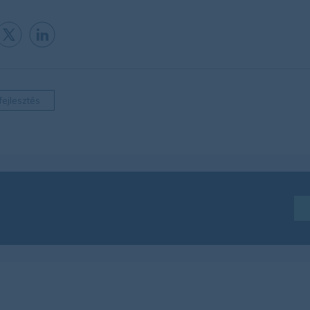
fejlesztés
Iratkozzon fel hírlevelünkre