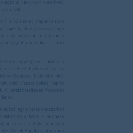
 legtöbb funkció itt is elérhető.
z ütemezik.
elíti a 300 ezret, naponta több
yt is jelent, de ugyanakkor nagy
korábbi adatokat megőrizni, a
akorisággal módosulnak, a piaci
ett részegysége is kialakult a
 jöttek létre. Ezek kezelése az
férhetőségüket biztosítani kell.
ely több tízezer építési naplót
. A verziófrissítések folyamán
tőknek.
árjától agilis keretrendszerben
körökben és a team – business
tagjai között a legkülönbözőbb
 fejlesztések Angular platformon