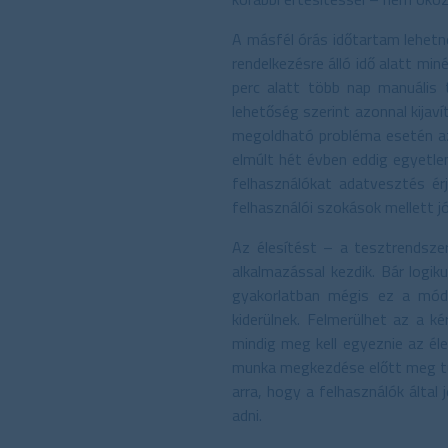
A másfél órás időtartam lehetne
rendelkezésre álló idő alatt mi
perc alatt több nap manuális 
lehetőség szerint azonnal kijaví
megoldható probléma esetén az 
elmúlt hét évben eddig egyetlen
felhasználókat adatvesztés ér
felhasználói szokások mellett j
Az élesítést – a tesztrendsz
alkalmazással kezdik. Bár logik
gyakorlatban mégis ez a móds
kiderülnek. Felmerülhet az a k
mindig meg kell egyeznie az él
munka megkezdése előtt meg tu
arra, hogy a felhasználók által
adni.