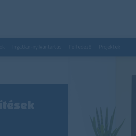
Ugrás
a
tartalomra
ok
Ingatlan-nyilvántartás
Felfedező
Projektek
sítések