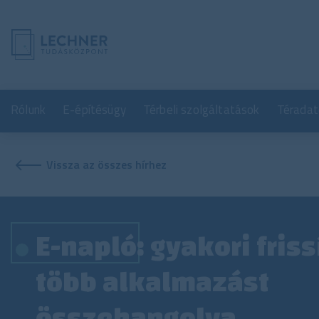
Rólunk
E-építésügy
Térbeli szolgáltatások
Téradat
Vissza az összes hírhez
E-napló: gyakori fris
több alkalmazást
összehangolva