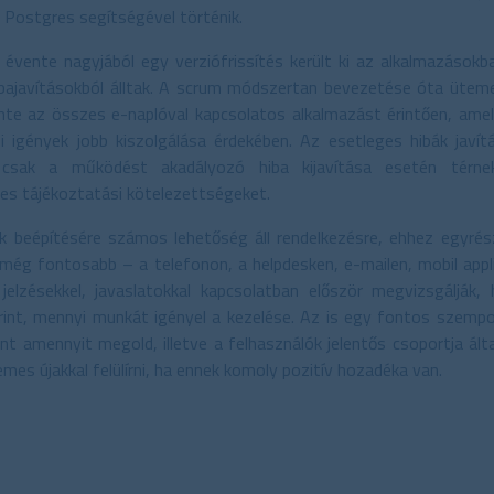
s Postgres segítségével történik.
 évente nagyjából egy verziófrissítés került ki az alkalmazásokb
ibajavításokból álltak. A scrum módszertan bevezetése óta ütem
zinte az összes e-naplóval kapcsolatos alkalmazást érintően, ame
ói igények jobb kiszolgálása érdekében. Az esetleges hibák javí
l csak a működést akadályozó hiba kijavítása esetén térne
es tájékoztatási kötelezettségeket.
ek beépítésére számos lehetőség áll rendelkezésre, ehhez egyrész
 még fontosabb – a telefonon, a helpdesken, e-mailen, mobil appli
i jelzésekkel, javaslatokkal kapcsolatban először megvizsgálják
érint, mennyi munkát igényel a kezelése. Az is egy fontos szemp
nt amennyit megold, illetve a felhasználók jelentős csoportja á
mes újakkal felülírni, ha ennek komoly pozitív hozadéka van.