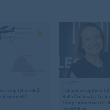
2026.07.31.
sz a légifelvételből
Több mint légifelvétel 
pülésmodell?
Balla Csillával, a Lech
fotogrammetriai terü
vezetőjével