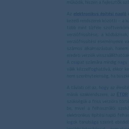
működik, hiszen a fejlesztők sz
Az
elektronikus építési napló
e
kezelő rendszerek közötti – a kü
több mint tízféle szoftverkör
verziófrissítése, a kódbáziso
verziófrissítési eseményekre 
számos alkalmazásban, hanem 
eredeti verziók visszaállíthatóa
A csapat számára mindig nagy 
válik kézzelfoghatóvá, ekkor 
nem szerénytelenség, ha büszké
A távlati cél az, hogy az élesí
másik szakrendszere, az
ÉTDR
szükségük a friss verzióra törté
be, mivel a felhasználói szo
elektronikus építési napló felha
logok tanulsága szerint ebédid
korábbi értesítéssel – nem oko