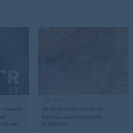
2026.07.30.
– Interjú
Az űrből is látszanak az
ner
Európa-szerte pusztító
letének
erdőtüzek