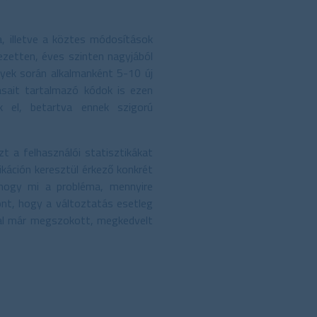
a, illetve a köztes módosítások
ezetten, éves szinten nagyjából
lyek során alkalmanként 5-10 új
tásait tartalmazó kódok is ezen
k el, betartva ennek szigorú
t a felhasználói statisztikákat
káción keresztül érkező konkrét
, hogy mi a probléma, mennyire
ont, hogy a változtatás esetleg
ltal már megszokott, megkedvelt