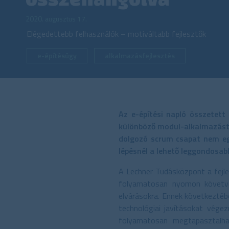
2020. augusztus 17.
Elégedettebb felhasználók – motiváltabb fejlesztők
e-építésügy
alkalmazásfejlesztés
Az e-építési napló összetet
különböző modul-alkalmazást h
dolgozó scrum csapat nem e
lépésnél a lehető leggondosabb
A Lechner Tudásközpont a fejl
folyamatosan nyomon követve c
elvárásokra. Ennek következtéb
technológiai javításokat vége
folyamatosan megtapasztalhat