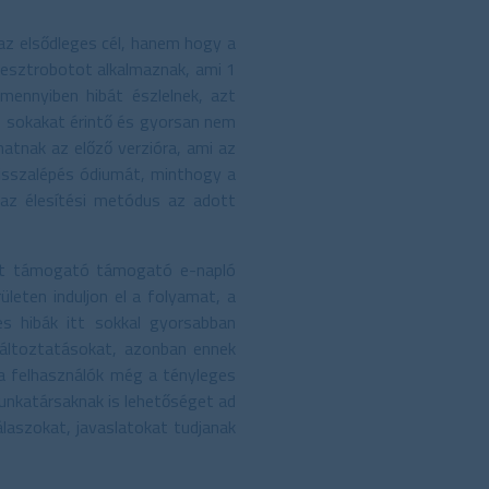
 az elsődleges cél, hanem hogy a
 tesztrobotot alkalmaznak, ami 1
mennyiben hibát észlelnek, azt
gű, sokakat érintő és gyorsan nem
atnak az előző verzióra, ami az
 visszalépés ódiumát, minthogy a
 az élesítési metódus az adott
kat támogató támogató e-napló
ületen induljon el a folyamat, a
s hibák itt sokkal gyorsabban
 változtatásokat, azonban ennek
 a felhasználók még a tényleges
nkatársaknak is lehetőséget ad
álaszokat, javaslatokat tudjanak