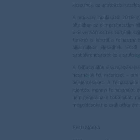
készülnek, az adatbázis-kezelé
A rendszer indulásától 2018-ig
általában az elengedhetetlen h
6-8 verziófrissítés történik s
funkció is készül a felhasznál
alkalmakkor élesednek. Ettő
szabályrendszerét és a szükség
A felhasználók visszajelzésein
használják fel, másrészt – ami
bejelentéseket. A felhasználó
jelentős, mennyi felhasználót 
nem generálna-e több hibát, mi
megoldásokat is csak akkor érde
Pesti Monika