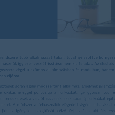
t rendszere több alkalmazást takar, tucatnyi szoftverkörny
asznál, így ezek verziófrissítése nem kis feladat. Az élesítést
gyszerre végzi a számos alkalmazásban és modulban, hanem
an eljárva.
esztések során
agilis módszertant alkalmaz
, amelynek jellemzőj
iklikus jelleggel pontosítja a funkciókat, így gyorsan tud rea
en rendszeresek a verziófrissítések, ezek során új funkciókat épí
znek el. A módszer a felhasználók elégedettségére is hatással
ják az igények kiszolgálását célzó fejlesztések aktuális er