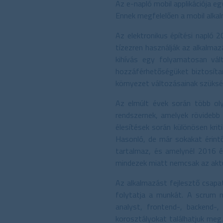
Az e-napló mobil applikációja eg
Ennek megfelelően a mobil alka
Az elektronikus építési napló 
tízezren használják az alkalmaz
kihívás egy folyamatosan vál
hozzáférhetőségüket biztosítan
környezet változásainak szük
Az elmúlt évek során több oly
rendszernek, amelyek rövidebb 
élesítések során különösen krit
Hasonló, de már sokakat érintő
tartalmaz, és amelynél 2016 é
mindezek miatt nemcsak az aktuá
Az alkalmazást fejlesztő csapa
folytatja a munkát. A scrum 
analyst, frontend-, backend-,
korosztályokat találhatjuk meg.