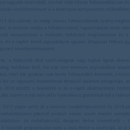
yre nagyobb teret hódít, ma már több tízezer felhasználója van és a
lmazás verziófrissítéseit is a desktopos környezetben működőéhe
2013 óta üzemel, az eddigi összes felhasználóinak száma megköz
ást. A rendszer múltja a felhalmozódott tapasztalatok révén előn
tozó környezetben a működés feltételeit megteremteni és a 
i. Az e-naplót érintő jogszabályok ugyanis átlagosan féléves gy
ségszerű következményeként.
an, a fejlesztők által szoftverágnak vagy logikai ágnak elnevez
ideig hatályban lévő, ma már nem érvényes jogszabályok alapján
ikus, mert bár gyakran csak kevés felhasználót érintenek, a hozzá
 kör az egyszerű bejelentéssel létrejövő épületek kategóriája, am
s 2019 között a bejelentés is az e-napló alkalmazásban történt
lis, hanem a már nem aktív funkciókra is gondolniuk kell a fejlesz
t 2017 végén vette át a rendszer továbbfejlesztését és 2018 janu
munkamódszerre jellemző product owner, scrum master szerep
 adatbázis- és mobilfejlesztő, designer, illetve üzemeltető – 
 A használt programozási nyelv a Java, illetve a JavaScript, az új