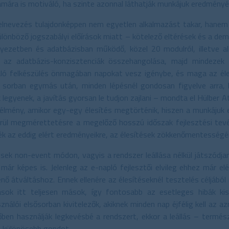
ámára is motiváló, ha szinte azonnal láthatják munkájuk eredményé
lnevezés tulajdonképpen nem egyetlen alkalmazást takar, hanem 
lönböző jogszabályi előírások miatt – kötelező eltérések és a demó
nyezetben és adatbázisban működő, közel 20 modulról, illetve al
k, az adatbázis-konzisztenciák összehangolása, majd mindezek
való felkészülés önmagában napokat vesz igénybe, és maga az éle
sorban egymás után, minden lépésnél gondosan figyelve arra, 
k legyenek, a javítás gyorsan le tudjon zajlani – mondta el Hülber A
élmény, amikor egy-egy élesítés megtörténik, hiszen a munkájuk 
kerül megmérettetésre a megelőző hosszú időszak fejlesztési tev
k az eddig elért eredményeikre, az élesítések zökkenőmentességé
tések non-event módon, vagyis a rendszer leállása nélkül játszódja
már képes is. Jelenleg az e-napló fejlesztői elvileg ehhez már el
nő átváltáshoz. Ennek ellenére az élesítéseknél tesztelés céljából
kások itt teljesen mások, így fontosabb az esetleges hibák ki
sználói elsősorban kivitelezők, akiknek minden nap éjfélig kell az a
őben használják legkevésbé a rendszert, ekkor a leállás – termé
z különösebb gondot.