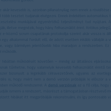
 akár kevesebb is, azonban pillanatnyilag nem ennek a rövidítése
nél több tesztet tudjanak elvégezni. Ennek érdekében automatikus
tesztelési munkájával egyenértékű teljesítményt tud nyújtani. A
tják, illetve megnézik, hogy hány felhasználót érint. Kritikus jelle
e-közmű scrum csapatának protokollja szerint akár vissza is állh
 egy alkalommal fordult elő, de adott esetben inkább vállalják a
je, vagy bármilyen jelentősebb hiba maradjon a rendszerben. Ez
ól működik.
er hibátlan működését követően – mindig az általános eljáráso
usnak tűnhetne, hogy valamelyik kevesebb felhasználót érintő ter
zer bizonyult a leginkább célravezetőnek, ugyanis az esetlege
érdés is, hogy miért nem a demó verzión próbálják ki először a
esben működő rendszerrel. A
demó verziónak
az a fő célja, hogy
dják ismerni a rendszert, másrészt a támogatásban résztvevő mu
 jelzett hibákat itt megpróbálják rekonstruálni, és így pontosabb v