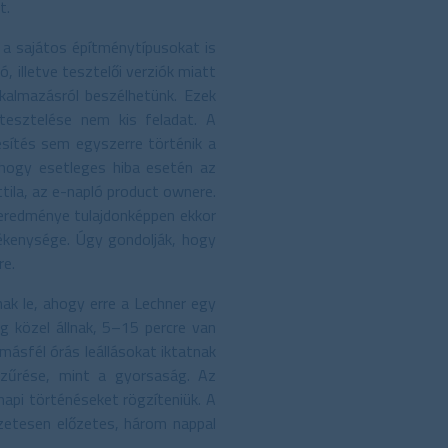
t.
a sajátos építménytípusokat is
, illetve tesztelői verziók miatt
kalmazásról beszélhetünk. Ezek
 tesztelése nem kis feladat. A
sítés sem egyszerre történik a
hogy esetleges hiba esetén az
ttila, az e-napló product ownere.
eredménye tulajdonképpen ekkor
ékenysége. Úgy gondolják, hogy
re.
nak le, ahogy erre a Lechner egy
ég közel állnak, 5–15 percre van
 másfél órás leállásokat iktatnak
szűrése, mint a gyorsaság. Az
znapi történéseket rögzíteniük. A
szetesen előzetes, három nappal