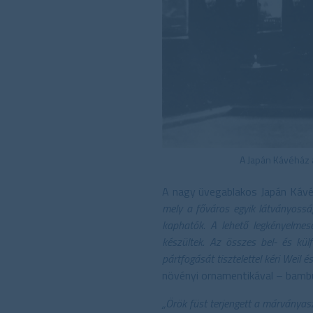
A Japán Kávéház 
A nagy üvegablakos Japán Kávéh
mely a főváros egyik látványossá
kaphatók. A lehető legkényelmes
készültek. Az összes bel- és kül
pártfogását tisztelettel kéri Weil 
növényi ornamentikával – bambu
„Örök füst terjengett a márványaszt