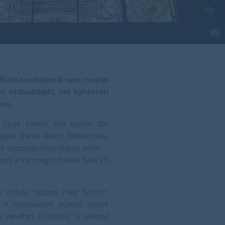
 Művészasztalainál nem csupán
n szabadidejét, hol építészeti
kra.
iszt Ferenc tér) sarkán álló
ján, Karsai Albert földbirtokos
az alapozási munkálatok során –
ért a kár megtérítésén felül 25
sz stílusú házban még festett
. A homokkővel burkolt épület
e nevéhez fűződtek. A Holland