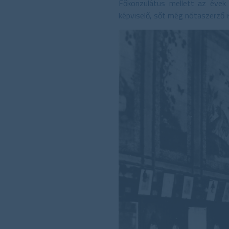
Főkonzulátus mellett az évek 
képviselő, sőt még nótaszerző i