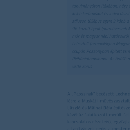
tanulmányúton Itáliában, négy 
keleti kerámiákat és indiai dís
stíluson túllépve egyre inkább a
96 között épült Iparművészeti M
mór és magyar népi hatásokról t
Letisztult formavilága a Magyar
csupán Pozsonyban épített temp
Plébániatemplomot. Az önálló ma
vette körül.
A „Papszinak” becézett
Lechne
létre a Muskátli művészasztal
László
és
Málnai Béla
építésze
kávéház falai között merült fel
kapcsolatos nézeteiről, egyfajta
a tanítványok pedig a mester mi