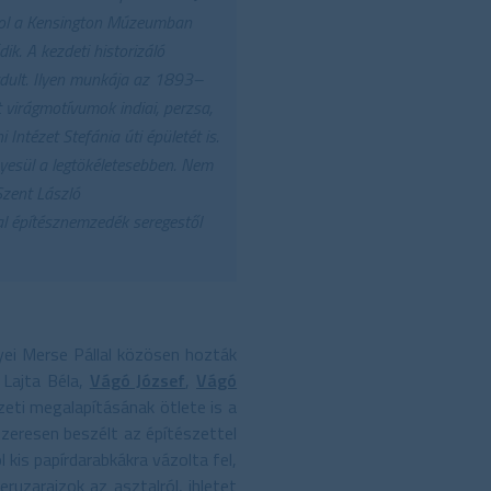
 ahol a Kensington Múzeumban
k. A kezdeti historizáló
fordult. Ilyen munkája az 1893–
 virágmotívumok indiai, perzsa,
ntézet Stefánia úti épületét is.
nyesül a legtökéletesebben. Nem
Szent László
al építésznemzedék seregestől
yei Merse Pállal közösen hozták
, Lajta Béla,
Vágó József
,
Vágó
eti megalapításának ötlete is a
szeresen beszélt az építészettel
 kis papírdarabkákra vázolta fel,
ruzarajzok az asztalról, ihletet