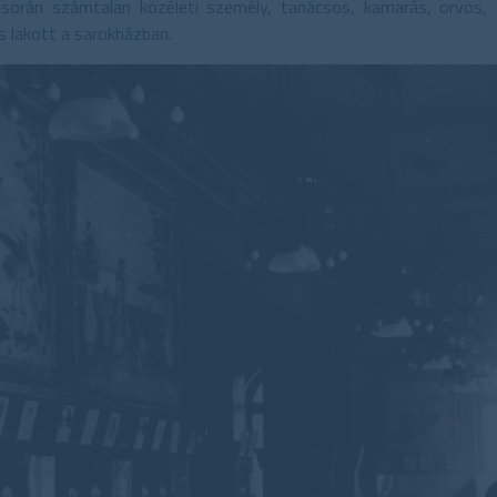
során számtalan közéleti személy, tanácsos, kamarás, orvos, 
s lakott a sarokházban.