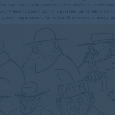
erációnak. Feleky Géza visszaemlékezése szerint
„a pincérek néha
ról.”
A legenda szerint Lechner a
pozsonyi Kék templom
egyik v
it gyorsan meg is vásárolt Nemes Marcell műkereskedő, nehogy reg