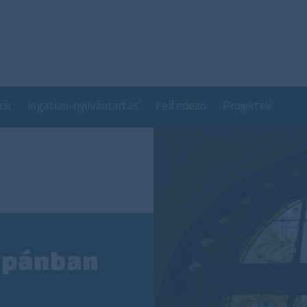
Ugrás
a
tartalomra
ok
Ingatlan-nyilvántartás
Felfedező
Projektek
Japánban