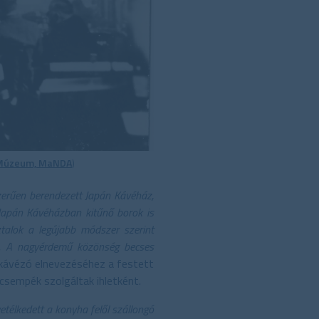
i Múzeum, MaNDA
)
erűen berendezett Japán Kávéház,
 Japán Kávéházban kitűnő borok is
talok a legújabb módszer szerint
nak. A nagyérdemű közönség becses
ú kávézó elnevezéséhez a festett
csempék szolgáltak ihletként.
vetélkedett a konyha felől szállongó