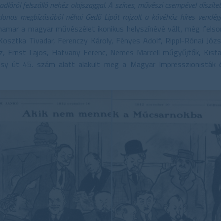
dlóról felszálló nehéz olajszaggal. A színes, művészi csempével díszít
jdonos megbízásából néhai Gedő Lipót rajzolt a kávéház híres vendége
hamar a magyar művészélet ikonikus helyszínévé vált, még felsor
Kosztka Tivadar, Ferenczy Károly, Fényes Adolf, Rippl-Rónai Józse
, Ernst Lajos, Hatvany Ferenc, Nemes Marcell műgyűjtők, Kisf
ássy út 45. szám alatt alakult meg a Magyar Impresszionisták é