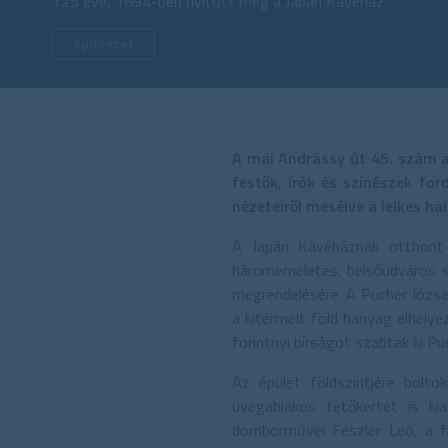
125 éve, 1894-ben nyitott meg a Japán Kávéház
építészet
A mai Andrássy út 45. szám a
festők, írók és színészek for
nézeteiről mesélve a lelkes h
A Japán Kávéháznak otthont 
háromemeletes, belsőudvaros sa
megrendelésére. A Pucher Józse
a kitermelt föld hanyag elhely
forintnyi bírságot szabtak ki Pu
Az épület földszintjére bolt
üvegablakos tetőkertet is ki
domborművei Feszler Leó, a f