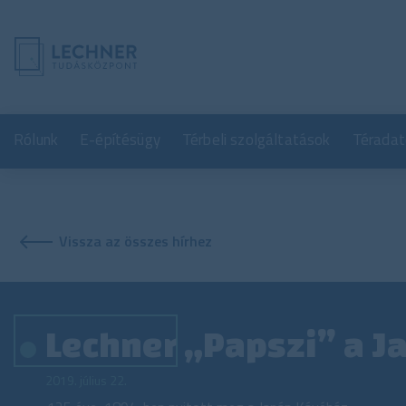
Rólunk
E-építésügy
Térbeli szolgáltatások
Téradat
Vissza az összes hírhez
Lechner „Papszi” a 
2019. július 22.