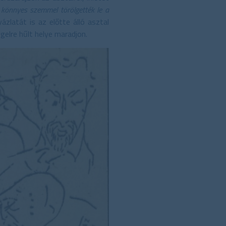
 könnyes szemmel törölgették le a
ázlatát is az előtte álló asztal
gelre hűlt helye maradjon.