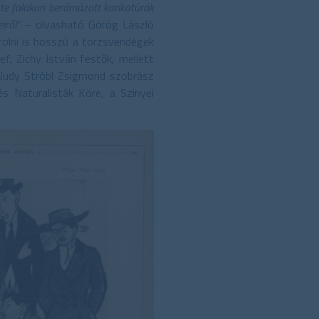
ette falakon berámázott karikatúrák
iről”
– olvasható Görög László
olni is hosszú a törzsvendégek
f, Zichy István festők, mellett
aludy Stróbl Zsigmond szobrász
s Naturalisták Köre, a Szinyei