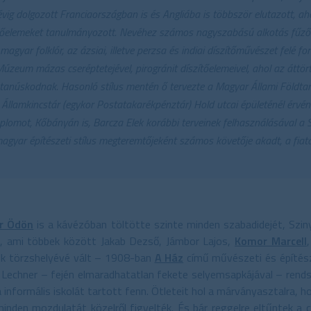
évig dolgozott Franciaországban is és Angliába is többször elutazott,
zítőelemeket tanulmányozott. Nevéhez számos nagyszabású alkotás fűződi
 magyar folklór, az ázsiai, illetve perzsa és indiai díszítőművészet felé 
úzeum mázas cseréptetejével, pirogránit díszítőelemeivel, ahol az áttört
anúskodnak. Hasonló stílus mentén ő tervezte a Magyar Állami Földtani I
 Államkincstár (egykor Postatakarékpénztár) Hold utcai épületénél érvé
lomot, Kőbányán is, Barcza Elek korábbi terveinek felhasználásával a 
gyar építészeti stílus megteremtőjeként számos követője akadt, a fiat
r Ödön
is a kávézóban töltötte szinte minden szabadidejét, Szin
t, ami többek között Jakab Dezső, Jámbor Lajos,
Komor Marcell
k törzshelyévé vált – 1908-ban
A Ház
című művészeti és építész
. Lechner – fején elmaradhatatlan fekete selyemsapkájával – rend
 informális iskolát tartott fenn. Ötleteit hol a márványasztalra, hol
nden mozdulatát közelről figyelték. És bár reggelre eltűntek a ce