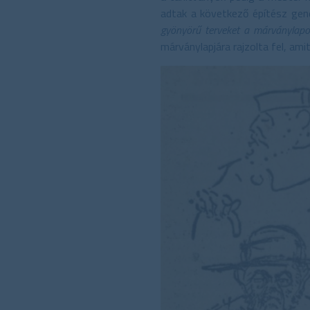
adtak a következő építész gen
gyönyörű terveket a márványlapok
márványlapjára rajzolta fel, am