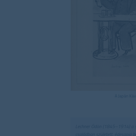
A Japán Káv
Lechner Ödön (1845–1914) a szec
családban született, édesapja b