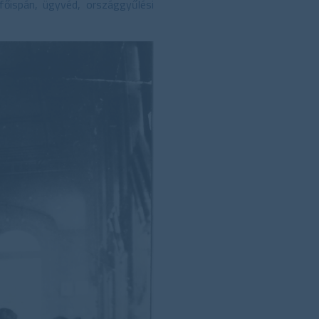
főispán, ügyvéd, országgyűlési