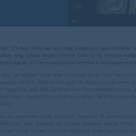
latt 125 éve, 1894-ben nyílt meg a legendás Japán Kávéház.
dultak meg, többek között Lechner Ödön is itt töltötte minde
allgatóságnak, hol ceruzavázlatokat készítve a márványasztalo
adó, az egykori Sugár (ma Andrássy) út és Gyár utca (ma L
rokház 1878 és 1882 között épült fel Bukovics Gyula tervei alap
f felügyelete alatt zajló építkezés nem ment zökkenőmentesen, 
ezése miatt – megsérültek a Gyár utcai sétány fái. A gondatlanság
cherre.
okat, az emeletekre pedig lakásokat terveztek. A neoreneszán
alakítottak, ahol akvárium és trópusi növények kaptak helyet
reskók Scholz Róbert, a színes üvegképek pedig Kraztmann Ed