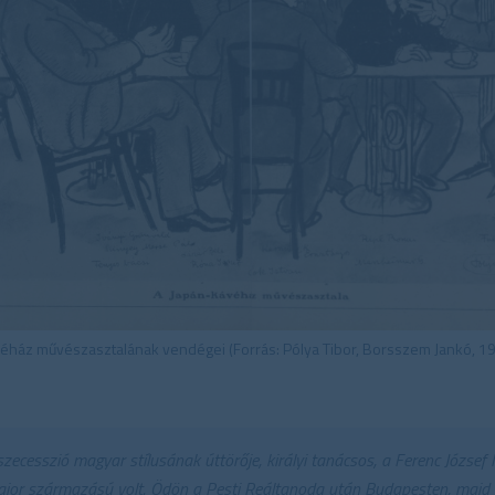
éház művészasztalának vendégei (Forrás: Pólya Tibor, Borsszem Jankó, 19
esszió magyar stílusának úttörője, királyi tanácsos, a Ferenc József l
ajor származású volt. Ödön a Pesti Reáltanoda után Budapesten, majd Be