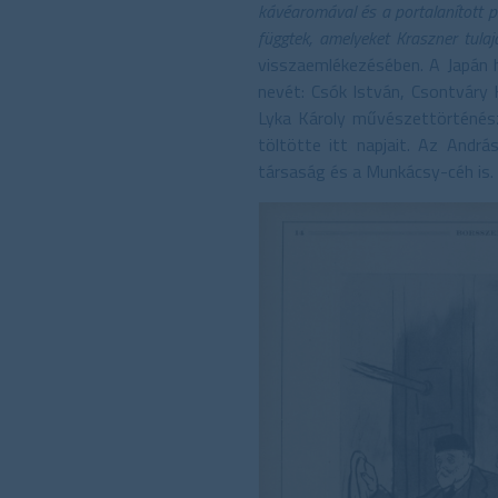
kávéaromával és a portalanított pa
függtek, amelyeket Kraszner tula
visszaemlékezésében. A Japán 
nevét: Csók István, Csontváry 
Lyka Károly művészettörténész
töltötte itt napjait. Az Andr
társaság és a Munkácsy-céh is.