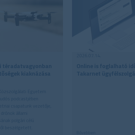
2026.07.14.
i téradatvagyonban
Online is foglalható i
etőségek kiaknázása
Takarnet ügyfélszolgá
Közszolgálati Egyetem
tudós podcastjében
riai csapatunk vezetője,
a drónok állami
ának polgári célú
ől beszélgetett.
Bővebben