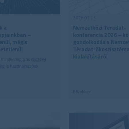
2026.07.23.
k a
Nemzetközi Téradat-
pjainkban –
konferencia 2026 – k
enül, mégis
gondolkodás a Nemzet
etetlenül
Téradat-ökoszisztém
kialakításáról
 mindennapjaink részévé
ire is használhatóak
Bővebben