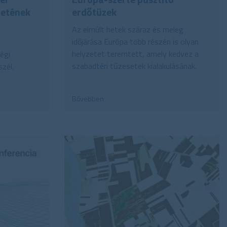
letének
erdőtüzek
Az elmúlt hetek száraz és meleg
időjárása Európa több részén is olyan
helyzetet teremtett, amely kedvez a
égi
szabadtéri tűzesetek kialakulásának.
zél.
Bővebben