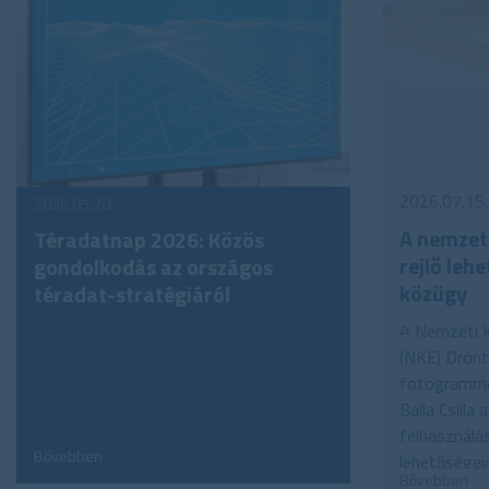
2026.07.15.
2026.05.20.
A nemzet
Téradatnap 2026: Közös
rejlő leh
gondolkodás az országos
közügy
téradat-stratégiáról
A Nemzeti 
(NKE) Drón
fotogrammet
Balla Csilla 
felhasználás
Bővebben
lehetőségeir
Bővebben