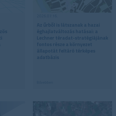
2026.07.16.
Az űrből is látszanak a hazai
özös
éghajlatváltozás hatásai: a
i
Lechner téradat-stratégiájának
a
fontos része a környezet
állapotát feltáró térképes
adatbázis
Bővebben