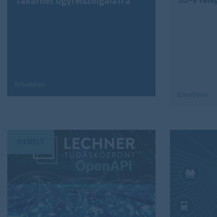
Takarnet ügyfélszolgálatra
Bővebben
Bővebben