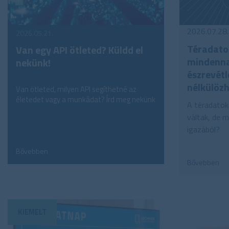
2026.07.28.
2026.05.21.
Téradato
Van egy API ötleted? Küldd el
mindenna
nekünk!
észrevétl
nélkülözh
Van ötleted, milyen API segíthetné az
életedet vagy a munkádat? Írd meg nekünk
A téradatok
váltak, de m
igazából?
Bővebben
Bővebben