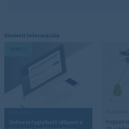
Kiemelt információk
2026.08.06.
2026.07.14.
Hogyan le
Online is foglalható időpont a
3D-s tele