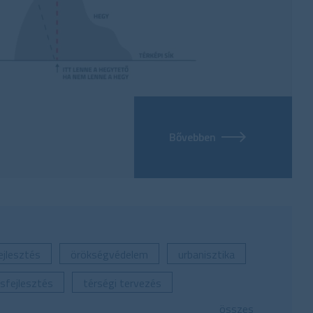
Bővebben
jlesztés
örökségvédelem
urbanisztika
sfejlesztés
térségi tervezés
összes
ár
térinformatika
térbeli modellezés