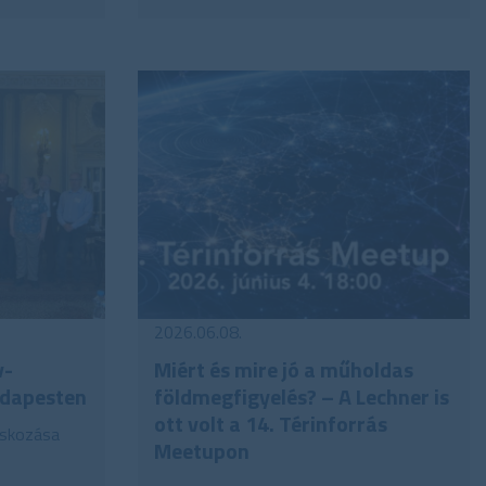
2026.06.08.
v-
Miért és mire jó a műholdas
udapesten
földmegfigyelés? – A Lechner is
ott volt a 14. Térinforrás
cskozása
Meetupon