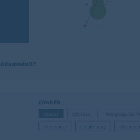
pülésmodell?
Címkék
összes
építészet
közigazgatás-fe
okos város
e-építésügy
alkalmazá
települési szolgáltatások
dokumentumt