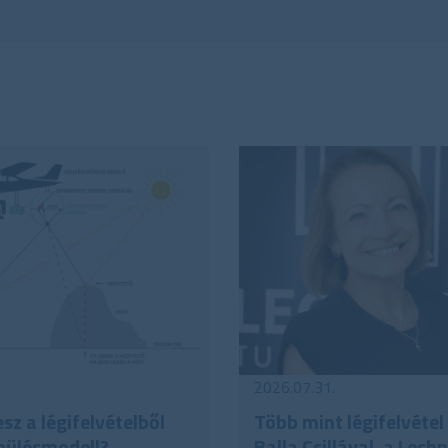
földmérés
távérzékelés
térképész
kiemelt információ
2026.07.31.
sz a légifelvételből
Több mint légifelvétel 
pülésmodell?
Balla Csillával, a Lech