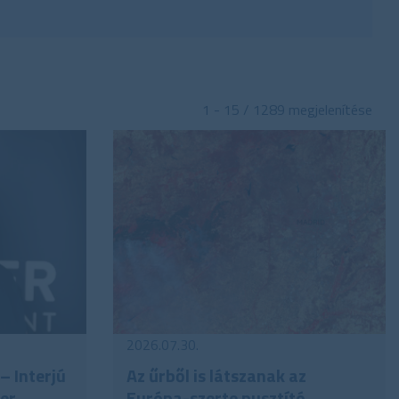
et
ingatlan-nyilvántartás
1 - 15 / 1289 megjelenítése
2026.07.30.
– Interjú
Az űrből is látszanak az
ner
Európa-szerte pusztító