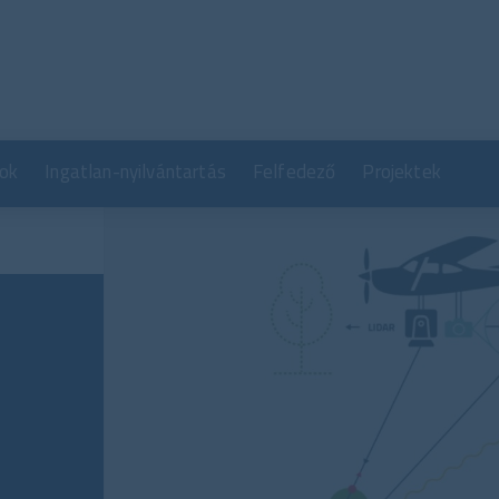
Ugrás
a
tartalomra
ok
Ingatlan-nyilvántartás
Felfedező
Projektek