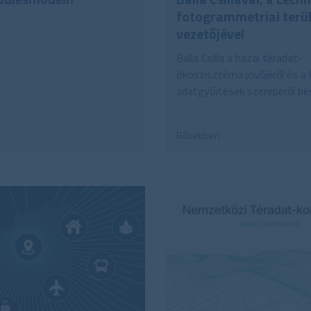
fotogrammetriai terü
vezetőjével
Balla Csilla a hazai téradat-
ökoszisztéma jövőjéről és a l
adatgyűjtések szerepéről bes
Bővebben