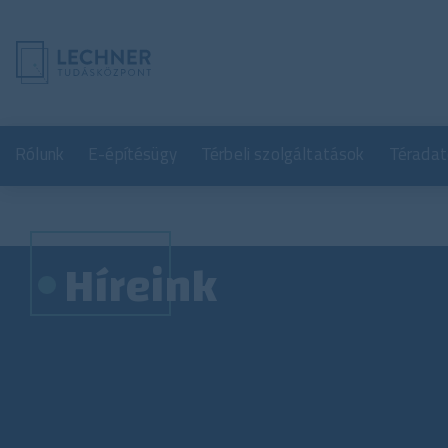
Rólunk
E-építésügy
Térbeli szolgáltatások
Téradat
Híreink