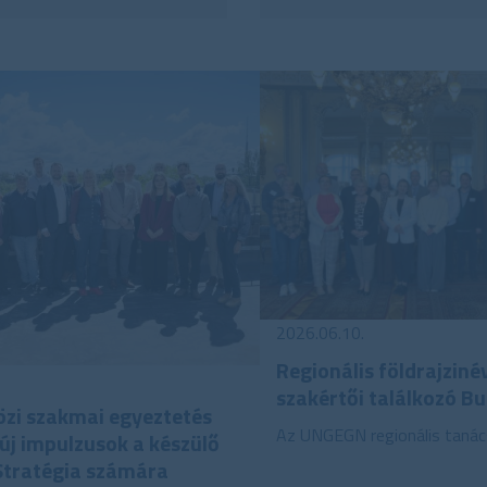
2026.06.10.
Regionális földrajziné
szakértői találkozó B
zi szakmai egyeztetés
Az UNGEGN regionális taná
új impulzusok a készülő
Stratégia számára