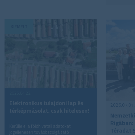
2026.04.22.
Elektronikus tulajdoni lap és
2026.07.01.
térképmásolat, csak hitelesen!
Nemzetkö
Rigában: 
Kerülje el a földhivatali adatokat
Téradat 
jogellenesen továbbszolgáltató