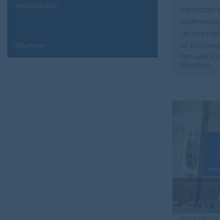
weboldalakat!
Kataszteri 
adatminőség
Lettország
az EuroGeog
Bővebben
Network (QK
Bővebben
2026.06.03.