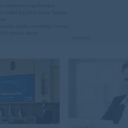
és térképészeti ügynökségek
i szakértői gyűltek össze Rigában,
ban
raphics Quality Knowledge Exchange
EN) plenáris ülésén
Bővebben
2026.06.02.