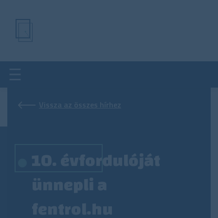
Ugrás
a
tartalomra
Vissza az összes hírhez
10. évfordulóját
ünnepli a
fentrol.hu