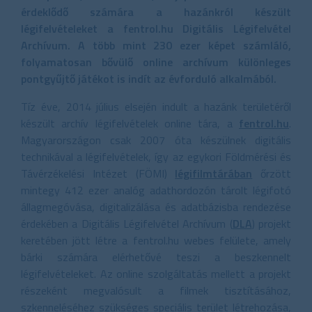
érdeklődő számára a hazánkról készült
légifelvételeket a fentrol.hu Digitális Légifelvétel
Archívum. A több mint 230 ezer képet számláló,
folyamatosan bővülő online archívum különleges
pontgyűjtő játékot is indít az évforduló alkalmából.
Tíz éve, 2014 július elsején indult a hazánk területéről
készült archív légifelvételek online tára, a
fentrol.hu
.
Magyarországon csak 2007 óta készülnek digitális
technikával a légifelvételek, így az egykori Földmérési és
Távérzékelési Intézet (FÖMI)
légifilmtárában
őrzött
mintegy 412 ezer analóg adathordozón tárolt légifotó
állagmegóvása, digitalizálása és adatbázisba rendezése
érdekében a Digitális Légifelvétel Archívum (
DLA
) projekt
keretében jött létre a fentrol.hu webes felülete, amely
bárki számára elérhetővé teszi a beszkennelt
légifelvételeket. Az online szolgáltatás mellett a projekt
részeként megvalósult a filmek tisztításához,
szkenneléséhez szükséges speciális terület létrehozása,