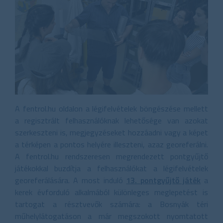
A fentrol.hu oldalon a légifelvételek böngészése mellett
a regisztrált felhasználóknak lehetősége van azokat
szerkeszteni is, megjegyzéseket hozzáadni vagy a képet
a térképen a pontos helyére illeszteni, azaz georeferálni.
A fentrol.hu rendszeresen megrendezett pontgyűjtő
játékokkal buzdítja a felhasználókat a légifelvételek
georeferálására. A most induló
13. pontgyűjtő játék
a
kerek évforduló alkalmából különleges meglepetést is
tartogat a résztvevők számára: a Bosnyák téri
műhelylátogatáson a már megszokott nyomtatott