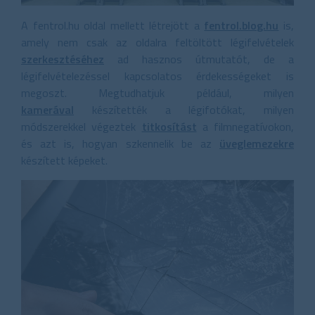
A fentrol.hu oldal mellett létrejött a
fentrol.blog.hu
is,
amely nem csak az oldalra feltöltött légifelvételek
szerkesztéséhez
ad hasznos útmutatót, de a
légifelvételezéssel kapcsolatos érdekességeket is
megoszt. Megtudhatjuk például, milyen
kamerával
készítették a légifotókat, milyen
módszerekkel végeztek
titkosítást
a filmnegatívokon,
és azt is, hogyan szkennelik be az
üveglemezekre
készített képeket.