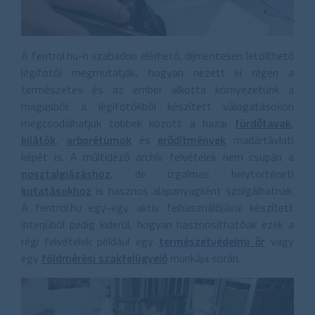
A fentrol.hu-n szabadon elérhető, díjmentesen letölthető
légifotói megmutatják, hogyan nézett ki régen a
természetes és az ember alkotta környezetünk a
magasból: a légifotókból készített válogatásokon
megcsodálhatjuk többek között a hazai
fürdőtavak
,
kilátók
,
arborétumok
és
erődítmények
madártávlati
képét is. A múltidéző archív felvételek nem csupán a
nosztalgiázáshoz
, de izgalmas helytörténeti
kutatásokhoz
is hasznos alapanyagként szolgálhatnak.
A fentrol.hu egy-egy aktív felhasználójával készített
interjúból pedig kiderül, hogyan hasznosíthatóak ezek a
régi felvételek például egy
természetvédelmi őr
vagy
egy
földmérési szakfelügyelő
munkája során.